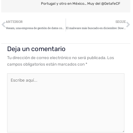
Portugal y otro en México… Muy del @GetafeCF
Ant
S
ANTERIOR
SEGUE
Veeam, una empresa de gestión de datos con sede en Suiza, obtiene la friolera de $500 millones de Insight Venture Partners
El malware más buscado en diciembre: Downloader se cuela en el top 10
Deja un comentario
Tu dirección de correo electrónico no será publicada.
Los
campos obligatorios están marcados con
*
Escribe
aquí...