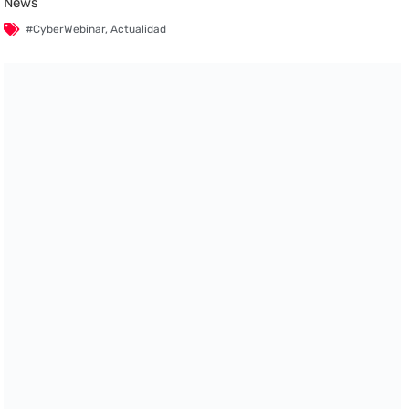
News
#CyberWebinar
,
Actualidad