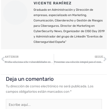
VICENTE RAMÍREZ
Graduado en Administración y Dirección de
empresas, especializado en Marketing,
Comunicación, Ciberderecho y Gestión de Riesgos
para Ciberseguros. Director de Marketing en
CyberSecurity News, Organizador de CISO Day 2019
y Administrador del grupo de LinkedIn "Eventos de
Ciberseguridad España"
Ant
S
ANTERIOR
SEGUE
Nvidia soluciona ocho vulnerabilidades en sus tarjetas gráficas
Presentan una solución integral para el enmascaramiento de datos en las pruebas de software
Deja un comentario
Tu dirección de correo electrónico no será publicada.
Los
campos obligatorios están marcados con
*
Escribe
aquí...