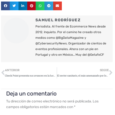
SAMUEL RODRÍGUEZ
Periodista. Al frente de Ecommerce News desde
2012. Inquieto. Por el camino he creado otros
medios como @BigDataMagazine y
@CybersecurityNews. Organizador de cientos de
eventos profesionales. Ahora con un pie en
Portugal y otro en México… Muy del @GetafeCF
Ant
S
ANTERIOR
SEGUE
Check Point presenta sus avances en la lucha contra la ciberdelincuencia avanzada en RootedCON
El sector sanitario, el más amenazado por los ciberdelincuentes
Deja un comentario
Tu dirección de correo electrónico no será publicada.
Los
campos obligatorios están marcados con
*