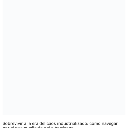
Sobrevivir a la era del caos industrializado: cómo navegar
por el nuevo cálculo del ciberriesgo