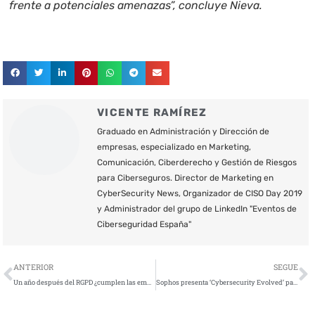
frente a potenciales amenazas”, concluye Nieva.
VICENTE RAMÍREZ
Graduado en Administración y Dirección de
empresas, especializado en Marketing,
Comunicación, Ciberderecho y Gestión de Riesgos
para Ciberseguros. Director de Marketing en
CyberSecurity News, Organizador de CISO Day 2019
y Administrador del grupo de LinkedIn "Eventos de
Ciberseguridad España"
Ant
S
ANTERIOR
SEGUE
Un año después del RGPD ¿cumplen las empresas los requisitos?
Sophos presenta ‘Cybersecurity Evolved’ para definir el futuro de la ciberseguridad