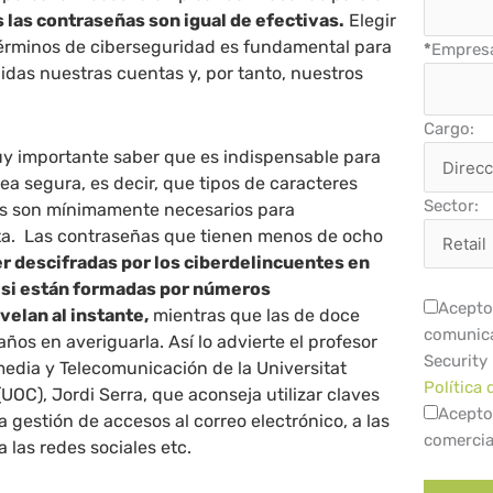
 las contraseñas son igual de efectivas.
Elegir
érminos de ciberseguridad es fundamental para
*
Empres
das nuestras cuentas y, por tanto, nuestros
Cargo:
uy importante saber que es indispensable para
a segura, es decir, que tipos de caracteres
Sector:
os son mínimamente necesarios para
ta. Las contraseñas que tienen menos de ocho
r descifradas por los ciberdelincuentes en
 si están formadas por números
Acepto 
velan al instante,
mientras que las de doce
comunica
ños en averiguarla. Así lo advierte el profesor
Security
media y Telecomunicación de la Universitat
Política 
UOC), Jordi Serra, que aconseja utilizar claves
Acepto
 gestión de accesos al correo electrónico, a las
comercia
 las redes sociales etc.