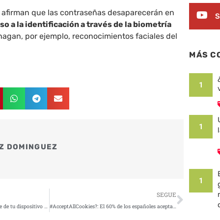
e afirman que las contraseñas desaparecerán en
S
so a la identificación a través de la biometría
hagan, por ejemplo, reconocimientos faciales del
MÁS C
1
1
Z DOMINGUEZ
1
Siguie
SEGUE
2 pasos para eliminar el malware de tu dispositivo móvil
#AcceptAllCookies?: El 60% de los españoles aceptan las cookies digitales a pesar de desconocer cómo funcionan realmente