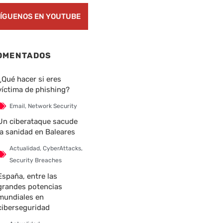
ÍGUENOS EN YOUTUBE
OMENTADOS
¿Qué hacer si eres
víctima de phishing?
Email
,
Network Security
Un ciberataque sacude
la sanidad en Baleares
Actualidad
,
CyberAttacks
,
Security Breaches
España, entre las
grandes potencias
nte
mundiales en
ciberseguridad