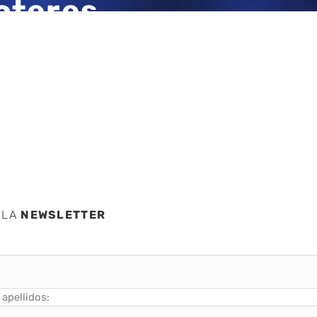
cteres
te
 LA
NEWSLETTER
apellidos: