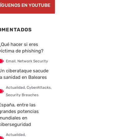
ÍGUENOS EN YOUTUBE
OMENTADOS
¿Qué hacer si eres
víctima de phishing?
Email
,
Network Security
Un ciberataque sacude
la sanidad en Baleares
Actualidad
,
CyberAttacks
,
Security Breaches
España, entre las
grandes potencias
mundiales en
ciberseguridad
Actualidad
,