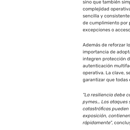
sino que también simp
complejidad operativa
sencilla y consistent
de cumplimiento por p
excepciones o acceso
Además de reforzar los
importancia de adopt
integren protección d
autenticación multifa
operativa. La clave, s
garantizar que todas 
“La resiliencia debe c
pymes… Los ataques s
catastróficas pueden 
exposición, contiene
rápidamente
”, concl