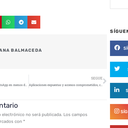
SÍGUE
S
ANA BALMACEDA
Siguie
SEGUE
Cómo perder 577 euros por WhatsApp en menos de 30 minutos
Aplicaciones expuestas y accesos comprometidos, claves en los ciberataques de 2025
ntario
SÍ
o electrónico no será publicada.
Los campos
arcados con
*