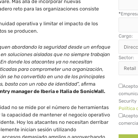
are. Más allá de incorporar nuevas
adero reto para las organizaciones consiste
*
Empres
nuidad operativa y limitar el impacto de los
tos se producen.
Cargo:
guen abordando la seguridad desde un enfoque
en soluciones aisladas que no siempre trabajan
Sector:
 En donde los atacantes ya no necesitan
isticadas para comprometer una organización,
ción se ha convertido en uno de los principales
s, basta con un robo de identidad
”, afirma
Acepto 
ntry manager de Iberia e Italia de SonicWall.
comunica
Security
ridad no se mide por el número de herramientas
Política 
r la capacidad de mantener el negocio operativo
Acepto
dente. Hoy los atacantes no necesitan derribar
comercia
lemente inician sesión utilizando
, accesos demasiado amplios o aprovechando