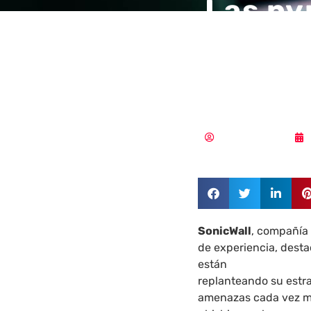
Las py
expues
fallos
Aldana Balmaceda
SonicWall
, compañía
de experiencia, dest
están
replanteando su estr
amenazas cada vez má