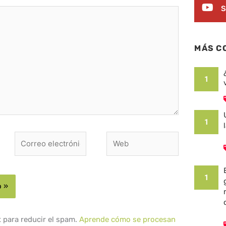
S
MÁS C
1
1
Correo
Web
electrónico*
1
t para reducir el spam.
Aprende cómo se procesan