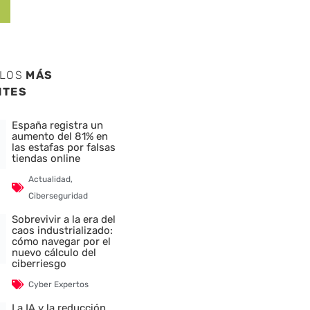
ULOS
MÁS
NTES
España registra un
aumento del 81% en
las estafas por falsas
tiendas online
Actualidad
,
Ciberseguridad
Sobrevivir a la era del
caos industrializado:
cómo navegar por el
nuevo cálculo del
ciberriesgo
Cyber Expertos
La IA y la reducción