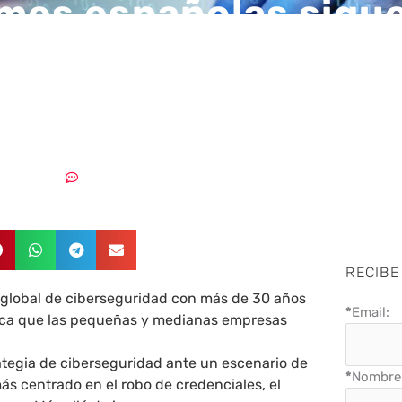
mes españolas sigu
tas a ciberataques 
 en el control de acc
08/06/2026
Sin comentarios
RECIBE
 global de ciberseguridad con más de 30 años
*
Email:
aca que las pequeñas y medianas empresas
ategia de ciberseguridad ante un escenario de
*
Nombre 
s centrado en el robo de credenciales, el