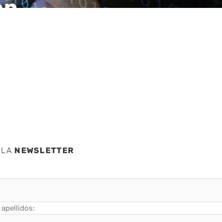
en
por
esos
 LA
NEWSLETTER
apellidos: