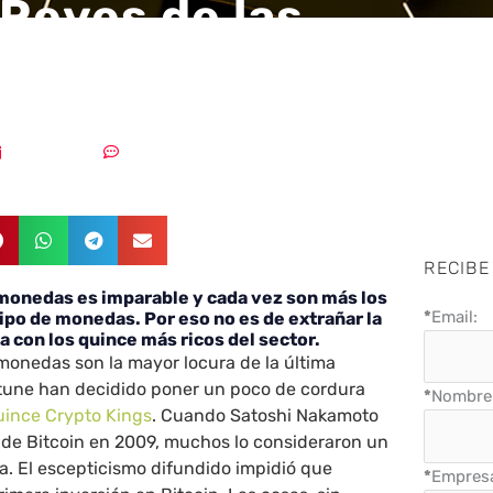
 Reyes de las
omonedas
31/07/2018
Sin comentarios
RECIBE
omonedas es imparable y cada vez son más los
*
Email:
tipo de monedas. Por eso no es de extrañar la
a con los quince más ricos del sector.
monedas son la mayor locura de la última
tune han decidido poner un poco de cordura
*
Nombre 
quince Crypto Kings
. Cuando Satoshi Nakamoto
 de Bitcoin en 2009, muchos lo consideraron un
a. El escepticismo difundido impidió que
*
Empres