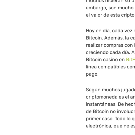
muchos hicieran su pr
embargo, son mucho m
el valor de esta crip
Hoy en día, cada vez 
Bitcoin. Además, la c
realizar compras con 
creciendo cada día. 
Bitcoin casino en
Bit
línea compatibles co
pago.
Según muchos jugadore
criptomoneda es el a
instantáneas. De hecho
de Bitcoin no involuc
primer caso. Todo lo q
electrónica, que no 