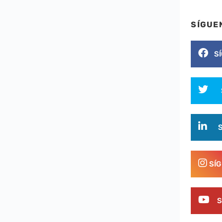
SÍGUE
S
SÍ
S