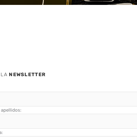
 LA
NEWSLETTER
apellidos:
a: