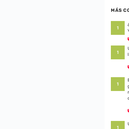
MÁS C
1
1
1
1