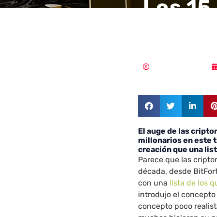
Los 15
Cript
Samuel Rodríguez
El auge de las cript
millonarios en este 
creación que una list
Parece que las cripto
década, desde BitFor
con una
lista de los 
introdujo el concepto
concepto poco realist