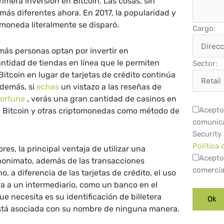
imera inversión en Bitcoin. Las cosas, sin
ás diferentes ahora. En 2017, la popularidad y
tomoneda literalmente se disparó.
Cargo:
más personas optan por invertir en
antidad de tiendas en línea que le permiten
Sector:
Bitcoin en lugar de tarjetas de crédito continúa
Además, si
echas
un vistazo a las reseñas de
Fortune
, verás una gran cantidad de casinos en
Acepto 
n Bitcoin y otras criptomonedas como método de
comunica
Security
Política 
s, la principal ventaja de utilizar una
Acepto
nonimato, además de las transacciones
comercia
, a diferencia de las tarjetas de crédito, el uso
ra a un intermediario, como un banco en el
ue necesita es su identificación de billetera
está asociada con su nombre de ninguna manera.