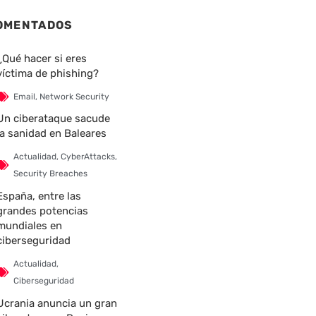
OMENTADOS
¿Qué hacer si eres
víctima de phishing?
Email
,
Network Security
Un ciberataque sacude
la sanidad en Baleares
Actualidad
,
CyberAttacks
,
Security Breaches
España, entre las
grandes potencias
mundiales en
ciberseguridad
Actualidad
,
Ciberseguridad
Ucrania anuncia un gran