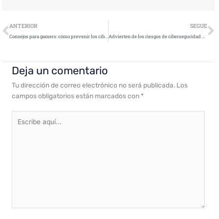
Ant
S
ANTERIOR
SEGUE
Consejos para gamers: cómo prevenir los ciberataques
Advierten de los riesgos de ciberseguridad de la Telemedicina￼
Deja un comentario
Tu dirección de correo electrónico no será publicada.
Los
campos obligatorios están marcados con
*
Escribe
aquí...