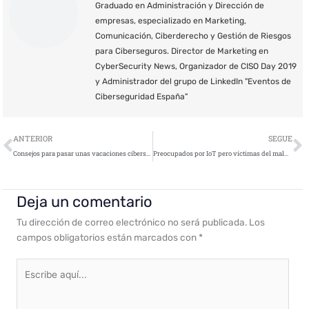
Graduado en Administración y Dirección de
empresas, especializado en Marketing,
Comunicación, Ciberderecho y Gestión de Riesgos
para Ciberseguros. Director de Marketing en
CyberSecurity News, Organizador de CISO Day 2019
y Administrador del grupo de LinkedIn "Eventos de
Ciberseguridad España"
Ant
S
ANTERIOR
SEGUE
Consejos para pasar unas vacaciones ciberseguras
Preocupados por IoT pero víctimas del malware: Los puntos débiles de las organizaciones industriales
Deja un comentario
Tu dirección de correo electrónico no será publicada.
Los
campos obligatorios están marcados con
*
Escribe
aquí...