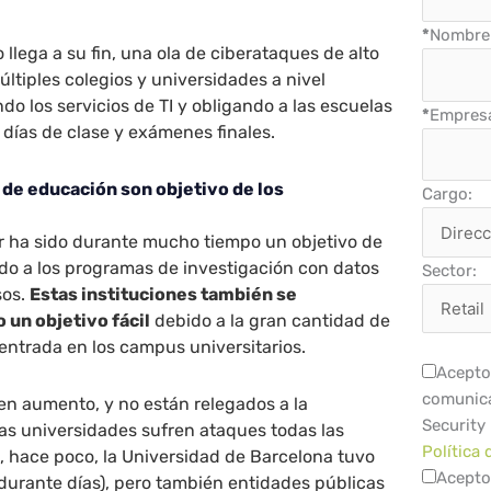
*
Nombre 
llega a su fin, una ola de ciberataques de alto
últiples colegios y universidades a nivel
do los servicios de TI y obligando a las escuelas
*
Empres
s días de clase y exámenes finales.
 de educación son objetivo de los
Cargo:
r ha sido durante mucho tiempo un objetivo de
do a los programas de investigación con datos
Sector:
sos.
Estas instituciones también se
un objetivo fácil
debido a la gran cantidad de
entrada en los campus universitarios.
Acepto 
comunica
en aumento, y no están relegados a la
Security
as universidades sufren ataques todas las
Política 
, hace poco, la Universidad de Barcelona tuvo
Acepto
durante días), pero también entidades públicas