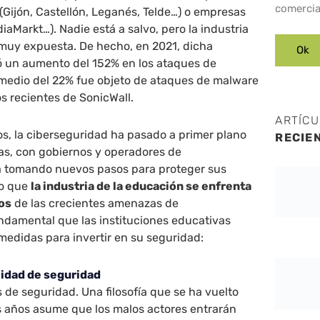
comercia
Gijón, Castellón, Leganés, Telde…) o empresas
iaMarkt…). Nadie está a salvo, pero la industria
 muy expuesta. De hecho, en 2021, dicha
ó un aumento del 152% en los ataques de
edio del 22% fue objeto de ataques de malware
s recientes de SonicWall.
ARTÍC
os, la ciberseguridad ha pasado a primer plano
RECIE
as, con gobiernos y operadores de
ca tomando nuevos pasos para proteger sus
do que
la industria de la educación se enfrenta
os
de las crecientes amenazas de
ndamental que las instituciones educativas
medidas para invertir en su seguridad:
idad de seguridad
de seguridad. Una filosofía que se ha vuelto
s años asume que los malos actores entrarán