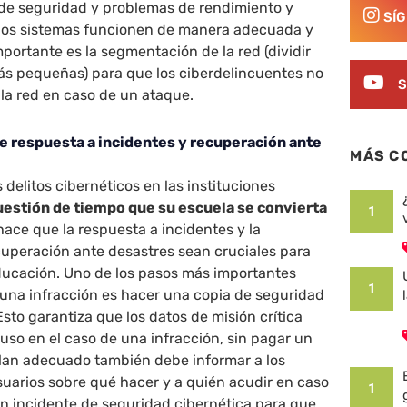
 de seguridad y problemas de rendimiento y
SÍ
 los sistemas funcionen de manera adecuada y
portante es la segmentación de la red (dividir
más pequeñas) para que los ciberdelincuentes no
S
la red en caso de un ataque.
de respuesta a incidentes y recuperación ante
MÁS C
 delitos cibernéticos en las instituciones
uestión de tiempo que su escuela se convierta
1
 hace que la respuesta a incidentes y la
ecuperación ante desastres sean cruciales para
ducación. Uno de los pasos más importantes
1
 una infracción es hacer una copia de seguridad
 Esto garantiza que los datos de misión crítica
luso en el caso de una infracción, sin pagar un
plan adecuado también debe informar a los
uarios sobre qué hacer y a quién acudir en caso
1
n incidente de seguridad cibernética para que