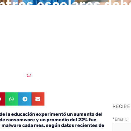
ntros escolares deb
erse en alerta mie
ecen cerrados por
ones
06/07/2022
Sin comentarios
RECIBE
a de la educación experimentó un aumento del
*
Email:
 de ransomware y un promedio del 22% fue
e malware cada mes, según datos recientes de