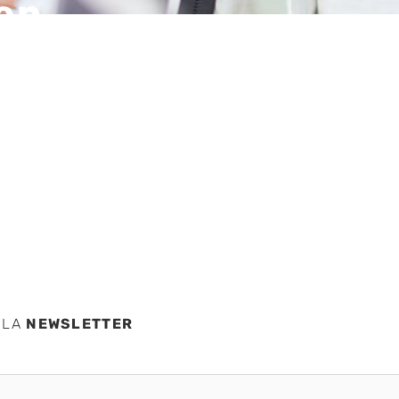
en
ntras
 LA
NEWSLETTER