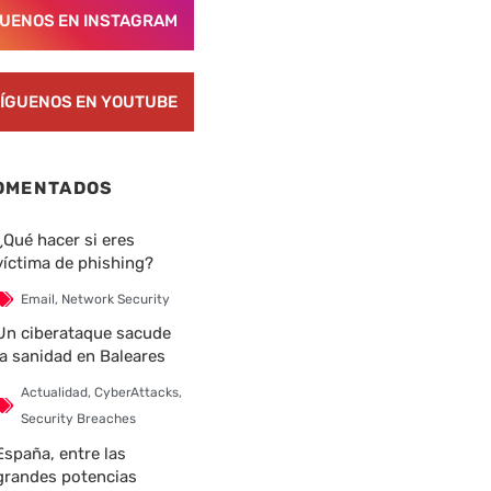
GUENOS EN INSTAGRAM
ÍGUENOS EN YOUTUBE
OMENTADOS
¿Qué hacer si eres
víctima de phishing?
Email
,
Network Security
Un ciberataque sacude
la sanidad en Baleares
Actualidad
,
CyberAttacks
,
Security Breaches
España, entre las
grandes potencias