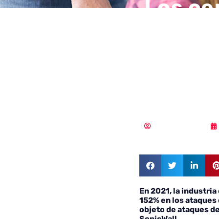
Los ce
manten
perman
vacaci
MLuz Dominguez
En 2021, la industri
152% en los ataques
objeto de ataques d
SonicWall