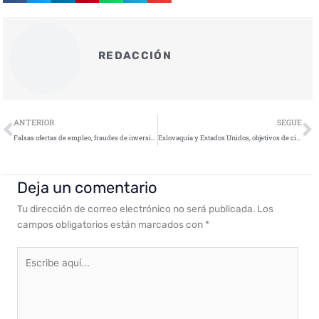
REDACCIÓN
Ant
S
ANTERIOR
SEGUE
Falsas ofertas de empleo, fraudes de inversión y ‘mulas de dinero’, las tres técnicas más utilizadas por los ciberdelincuentes
Eslovaquia y Estados Unidos, objetivos de ciberataques
Deja un comentario
Tu dirección de correo electrónico no será publicada.
Los
campos obligatorios están marcados con
*
Escribe
aquí...