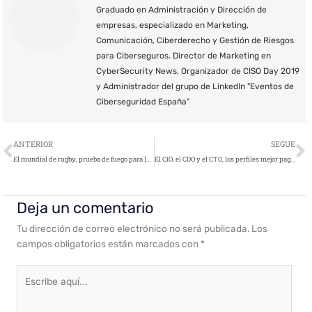
Graduado en Administración y Dirección de
empresas, especializado en Marketing,
Comunicación, Ciberderecho y Gestión de Riesgos
para Ciberseguros. Director de Marketing en
CyberSecurity News, Organizador de CISO Day 2019
y Administrador del grupo de LinkedIn "Eventos de
Ciberseguridad España"
Ant
S
ANTERIOR
SEGUE
El mundial de rugby, prueba de fuego para la ciberseguridad de los Juegos de Tokio
El CIO, el CDO y el CTO, los perfiles mejor pagados del sector IT & TELCO en España en 2019
Deja un comentario
Tu dirección de correo electrónico no será publicada.
Los
campos obligatorios están marcados con
*
Escribe
aquí...