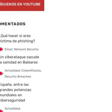
ÍGUENOS EN YOUTUBE
OMENTADOS
¿Qué hacer si eres
víctima de phishing?
Email
,
Network Security
Un ciberataque sacude
la sanidad en Baleares
Actualidad
,
CyberAttacks
,
Security Breaches
España, entre las
grandes potencias
mundiales en
ciberseguridad
Actualidad
,