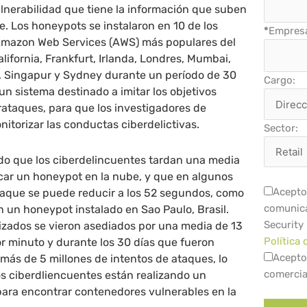
ulnerabilidad que tiene la información que suben
e. Los honeypots se instalaron en 10 de los
*
Empres
Amazon Web Services (AWS) más populares del
ifornia, Frankfurt, Irlanda, Londres, Mumbai,
o, Singapur y Sydney durante un período de 30
Cargo:
un sistema destinado a imitar los objetivos
rataques, para que los investigadores de
torizar las conductas ciberdelictivas.
Sector:
ado que los ciberdelincuentes tardan una media
car un honeypot en la nube, y que en algunos
Acepto 
ataque se puede reducir a los 52 segundos, como
comunica
 un honeypot instalado en Sao Paulo, Brasil.
Security
izados se vieron asediados por una media de 13
Política 
r minuto y durante los 30 días que fueron
Acepto
 más de 5 millones de intentos de ataques, lo
comercia
s ciberdliencuentes están realizando un
ara encontrar contenedores vulnerables en la