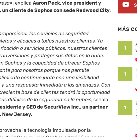
presa
«, explica
Aaron Peck, vice president y
S
c., un cliente de Sophos con sede Redwood City,
MÁS C
proporcionar los servicios de seguridad
etos y eficaces a todos nuestros clientes. Ya
ricación o servicios públicos, nuestros clientes
1
 inversiones y proteger sus datos en la nube.
on Sophos y la capacidad de ofrecer Sophos
tante para nosotros porque nos permite
1
imiento continuo junto con una visibilidad
e y una respuesta inmediata a las amenazas. Con
creciente base de clientes tendrá la oportunidad
más difíciles de la seguridad en la nube
«, señala
esidente y CEO de SecurView Inc., un partner
1
, New Jersey.
provecha la tecnología impulsada por la