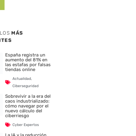
ULOS
MÁS
NTES
España registra un
aumento del 81% en
las estafas por falsas
tiendas online
Actualidad
,
Ciberseguridad
Sobrevivir a la era del
caos industrializado:
cómo navegar por el
nuevo cálculo del
ciberriesgo
Cyber Expertos
La IA y la reducción