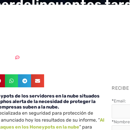
berdelincuentes tar
de 1 minuto en atac
ot en la nube
1/04/2019
Sin comentarios
RECIBE
eypots de los servidores en la nube situados
*
Email:
phos alerta de la necesidad de proteger la
 empresas suben a la nube.
ecializada en seguridad para protección de
 anunciado hoy los resultados de su informe, “
Al
*
Nombre 
taques en los Honeypots en la nube
” para