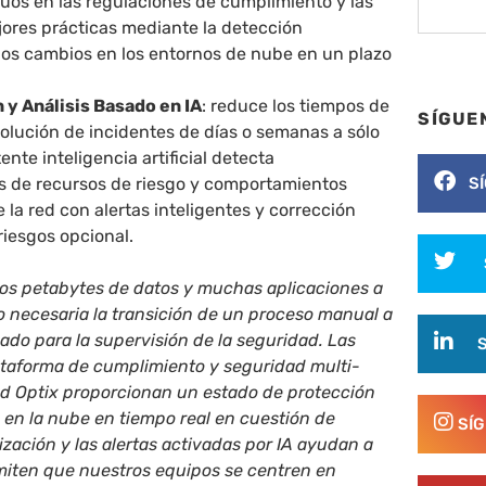
uos en las regulaciones de cumplimiento y las
jores prácticas mediante la detección
los cambios en los entornos de nube en un plazo
 y Análisis Basado en IA
: reduce los tiempos de
SÍGUE
olución de incidentes de días o semanas a sólo
ente inteligencia artificial detecta
s de recursos de riesgo y comportamientos
S
la red con alertas inteligentes y corrección
riesgos opcional.
ios petabytes de datos y muchas aplicaciones a
 necesaria la transición de un proceso manual a
do para la supervisión de la seguridad. Las
ataforma de cumplimiento y seguridad multi-
d Optix proporcionan un estado de protección
o en la nube en tiempo real en cuestión de
SÍ
zación y las alertas activadas por IA ayudan a
rmiten que nuestros equipos se centren en