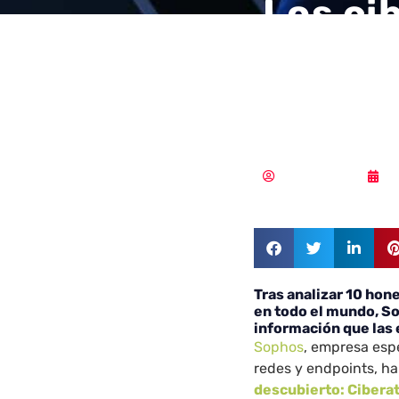
Los ci
menos 
honeyp
Vicente Ramírez
1
Tras analizar 10 hon
en todo el mundo, So
información que las
Sophos
, empresa esp
redes y endpoints, ha
descubierto: Cibera