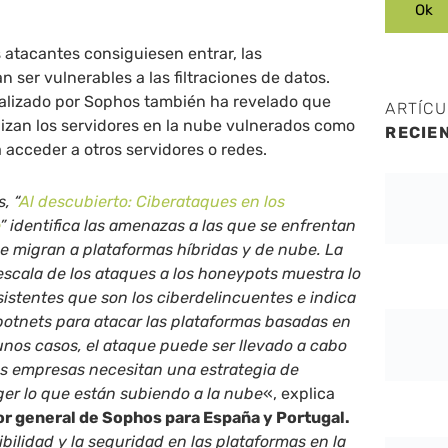
os atacantes consiguiesen entrar, las
 ser vulnerables a las filtraciones de datos.
ealizado por Sophos también ha revelado que
ARTÍC
lizan los servidores en la nube vulnerados como
RECIE
 acceder a otros servidores o redes.
, “
Al descubierto: Ciberataques en los
e
” identifica las amenazas a las que se enfrentan
e migran a plataformas híbridas y de nube. La
escala de los ataques a los honeypots muestra lo
istentes que son los ciberdelincuentes e indica
botnets para atacar las plataformas basadas en
nos casos, el ataque puede ser llevado a cabo
as empresas necesitan una estrategia de
ger lo que están subiendo a la nube
«, explica
or general de Sophos para España y Portugal.
ibilidad y la seguridad en las plataformas en la