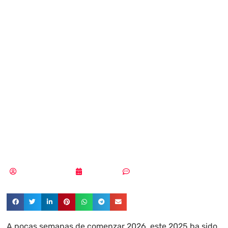
se sofistican con
la IA y los fraudes
bancarios pueden
dispararse en
2026
Aldana Balmaceda
04/12/2025
Sin comentarios
A pocas semanas de comenzar 2026, este 2025 ha sido