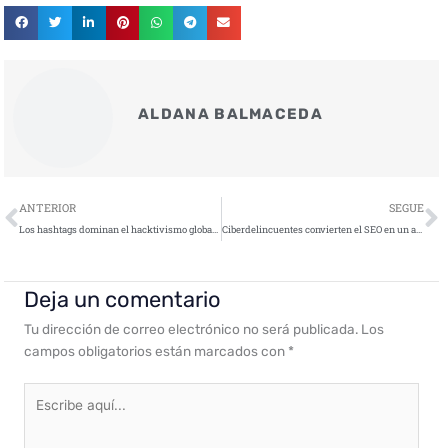
ALDANA BALMACEDA
Ant
S
ANTERIOR
SEGUE
Los hashtags dominan el hacktivismo global en 2025
Ciberdelincuentes convierten el SEO en un arma contra las empresas
Deja un comentario
Tu dirección de correo electrónico no será publicada.
Los
campos obligatorios están marcados con
*
Escribe
aquí...