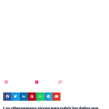
frente al
Reglamento
Europeo de
Protección de
Datos
Samuel Rodríguez
04/06/2020
Sin comentarios
Los ciberseguros sirven para cubrir los daños que