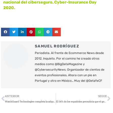
nacional del ciberseguro, Cyber-Insurance Day
2020.
SAMUEL RODRÍGUEZ
Periodista. Al frente de Ecommerce News desde
2012. Inquieto. Por el camino he creado otros
medios como @BigDataMagazine y
@CybersecurityNews. Organizador de cientos de
eventos profesionales. Ahora con un pie en
Portugal y otro en México… Muy del @GetafeCF
Ant
S
ANTERIOR
SEGUE
WatchGuard Technologies completa la adquisición de Panda Security
El 34% de los españoles permitiría que el gobierno supervisara su actividad en redes por seguridad