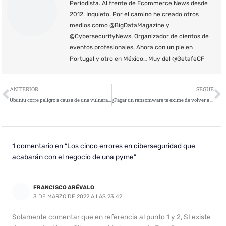
Periodista. Al frente de Ecommerce News desde
2012. Inquieto. Por el camino he creado otros
medios como @BigDataMagazine y
@CybersecurityNews. Organizador de cientos de
eventos profesionales. Ahora con un pie en
Portugal y otro en México… Muy del @GetafeCF
Ant
S
ANTERIOR
SEGUE
Ubuntu corre peligro a causa de una vulnerabilidad llamada Oh Snap
¿Pagar un ransomware te exime de volver a ser víctima o seguir pagando?
1 comentario en “Los cinco errores en ciberseguridad que
acabarán con el negocio de una pyme”
FRANCISCO ARÉVALO
3 DE MARZO DE 2022 A LAS 23:42
Solamente comentar que en referencia al punto 1 y 2, SI existe