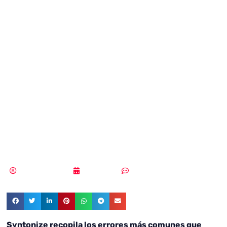
en
ciberseguridad
que acabarán con
el negocio de una
pyme
Samuel Rodríguez
03/03/2022
Un comentario
Syntonize recopila los errores más comunes que