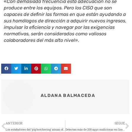
«
Con demasiada frecuencia esta adecuación no se
produce entre los equipos. Pero los CISO que son
capaces de definir las formas en que están ayudando a
sus homólogos de dirección a adquirir nuevos ingresos,
impulsar la eficiencia y navegar por las exigencias
normativas, serán considerados como valiosos
colaboradores del más alto nivel»
.
ALDANA BALMACEDA
Ant
S
ANTERIOR
SEGUE
Los estafadores del ‘pig butchering’ aúnan ofertas de empleo falsas con plataformas de criptomonedas en un nuevo fraude
Detectan más de 200 apps maliciosas en Google Play Store