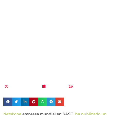
sector financiero
tienen más
tolerancia al
riesgo hoy que
hace cinco años
Aldana Balmaceda
07/11/2024
Sin comentarios
Netskope
empresa mundial en SASE,
ha publicado un