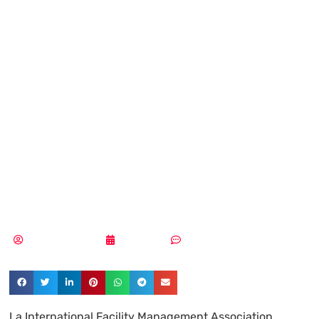
escenarios de
riesgo que ponen
en jaque la
ciberseguridad de
los edificios
Aldana Balmaceda
23/12/2025
Sin comentarios
La International Facility Management Association