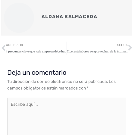
ALDANA BALMACEDA
Ant
S
ANTERIOR
SEGUE
4 preguntas clave que toda empresa debe hacerse antes de usar herramientas de IA
Ciberestafadores se aprovechan de la última temporada de Stranger Things para robar datos
Deja un comentario
Tu dirección de correo electrónico no será publicada.
Los
campos obligatorios están marcados con
*
Escribe
aquí...