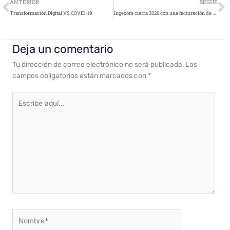
Ant
S
ANTERIOR
SEGUE
Transformación Digital VS COVID-19
Ingecom cierra 2020 con una facturación de 31,2 millones de euros
Deja un comentario
Tu dirección de correo electrónico no será publicada.
Los
campos obligatorios están marcados con
*
Escribe
aquí...
Nombre*