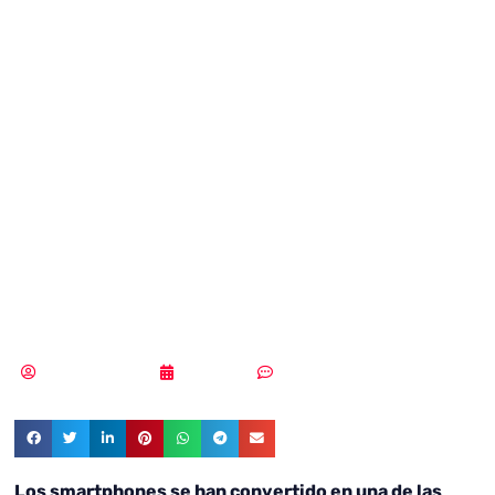
son uno de los
objetivos
principales de los
ciberdelincuentes
en 2019
Samuel Rodríguez
21/01/2019
Un comentario
Los smartphones se han convertido en una de las