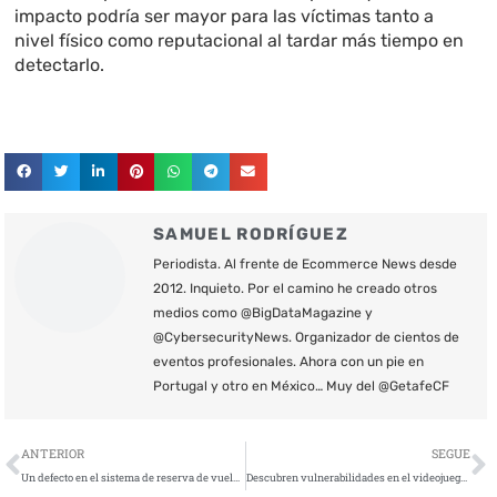
impacto podría ser mayor para las víctimas tanto a
nivel físico como reputacional al tardar más tiempo en
detectarlo.
SAMUEL RODRÍGUEZ
Periodista. Al frente de Ecommerce News desde
2012. Inquieto. Por el camino he creado otros
medios como @BigDataMagazine y
@CybersecurityNews. Organizador de cientos de
eventos profesionales. Ahora con un pie en
Portugal y otro en México… Muy del @GetafeCF
Ant
S
ANTERIOR
SEGUE
Un defecto en el sistema de reserva de vuelos afecta a clientes de 141 aerolíneas de todo el mundo
Descubren vulnerabilidades en el videojuego Fortnite que comprometen a sus usuarios