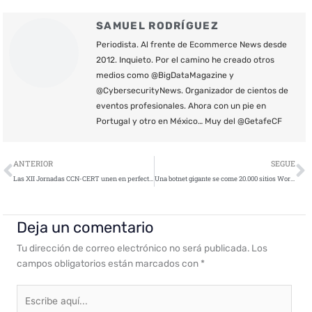
SAMUEL RODRÍGUEZ
Periodista. Al frente de Ecommerce News desde
2012. Inquieto. Por el camino he creado otros
medios como @BigDataMagazine y
@CybersecurityNews. Organizador de cientos de
eventos profesionales. Ahora con un pie en
Portugal y otro en México… Muy del @GetafeCF
Ant
S
ANTERIOR
SEGUE
Las XII Jornadas CCN-CERT unen en perfecta armonía al sector público y privado en materia de ciberseguridad
Una botnet gigante se come 20.000 sitios WordPress
Deja un comentario
Tu dirección de correo electrónico no será publicada.
Los
campos obligatorios están marcados con
*
Escribe
aquí...