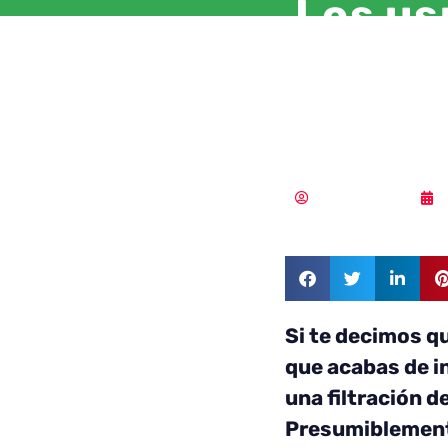
Los us
las ad
contra
Samuel Rodríguez
Si te decimos q
que acabas de i
una filtración d
Presumiblemente