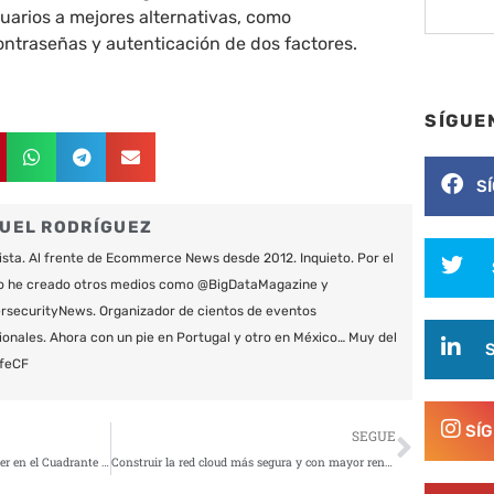
suarios a mejores alternativas, como
ntraseñas y autenticación de dos factores.
SÍGUE
S
UEL RODRÍGUEZ
ista. Al frente de Ecommerce News desde 2012. Inquieto. Por el
o he creado otros medios como @BigDataMagazine y
securityNews. Organizador de cientos de eventos
ionales. Ahora con un pie en Portugal y otro en México… Muy del
feCF
Siguie
SÍ
SEGUE
Symantec posicionado como Líder en el Cuadrante Mágico de Gartner para plataformas de protección de endpoints
Construir la red cloud más segura y con mayor rendimiento del mundo