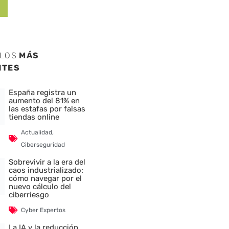
ULOS
MÁS
NTES
España registra un
aumento del 81% en
las estafas por falsas
tiendas online
Actualidad
,
Ciberseguridad
Sobrevivir a la era del
caos industrializado:
cómo navegar por el
nuevo cálculo del
ciberriesgo
Cyber Expertos
La IA y la reducción