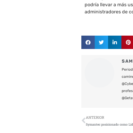
podría llevar a más u
administradores de co
SAM
Period
camin
@Cyber
profes
@Geta
Ant
ANTERIOR