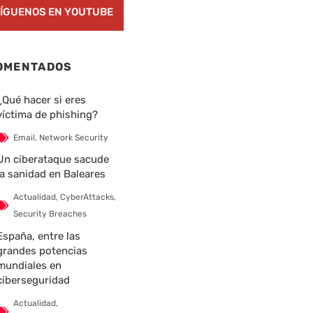
ÍGUENOS EN YOUTUBE
OMENTADOS
¿Qué hacer si eres
víctima de phishing?
Email
,
Network Security
Un ciberataque sacude
la sanidad en Baleares
Actualidad
,
CyberAttacks
,
Security Breaches
España, entre las
grandes potencias
mundiales en
ciberseguridad
Actualidad
,