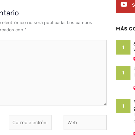
S
ntario
o electrónico no será publicada.
Los campos
MÁS C
arcados con
*
1
1
1
Correo
Web
electrónico*