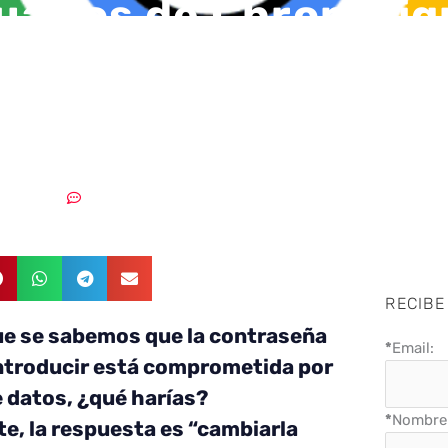
uarios de Chrome i
vertencias para camb
señas filtradas
30/08/2019
Sin comentarios
RECIBE
ue se sabemos que la contraseña
*
Email:
ntroducir está comprometida por
e datos, ¿qué harías?
*
Nombre 
, la respuesta es “cambiarla