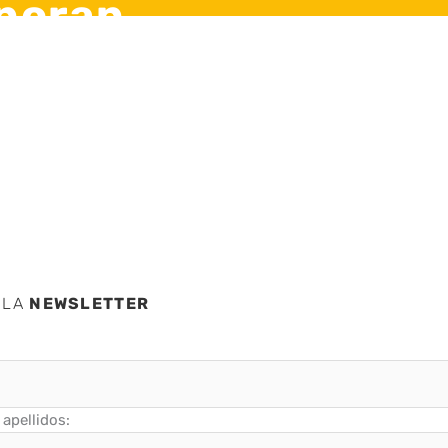
gnoran
iar las
 LA
NEWSLETTER
apellidos: