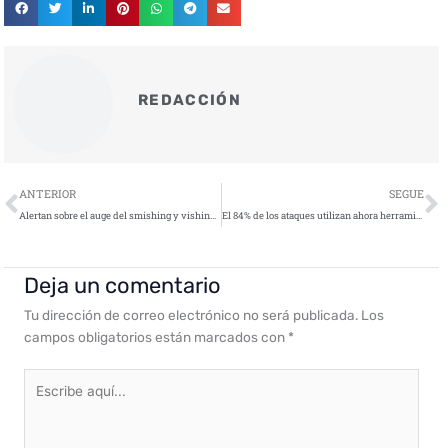
REDACCIÓN
Ant
S
ANTERIOR
SEGUE
Alertan sobre el auge del smishing y vishing: amenazas de ingeniería social móvil que afectan a empresas y usuarios
El 84% de los ataques utilizan ahora herramientas o aplicaciones legítimas
Deja un comentario
Tu dirección de correo electrónico no será publicada.
Los
campos obligatorios están marcados con
*
Escribe
aquí...