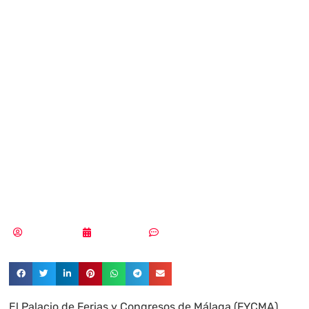
de la defensa
digital en Europa
con el IV
Congreso de
Ciberseguridad
Claudia Seller
08/04/2025
Un comentario
El Palacio de Ferias y Congresos de Málaga (FYCMA)