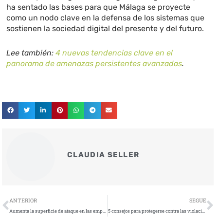
ha sentado las bases para que Málaga se proyecte
como un nodo clave en la defensa de los sistemas que
sostienen la sociedad digital del presente y del futuro.
Lee también:
4 nuevas tendencias clave en el
panorama de amenazas persistentes avanzadas
.
CLAUDIA SELLER
Ant
S
ANTERIOR
SEGUE
Aumenta la superficie de ataque en las empresas: así actúa un ciberdelincuente en el entorno digital actual
5 consejos para protegerse contra las violaciones de datos vinculados al robo de identidad