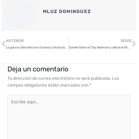
MLUZ DOMINGUEZ
Ant
S
ANTERIOR
SEGUE
La guerra cibernética en Ucrania y Rusia domina el panorama de las amenazas online
Emotet lidera el Top Malware y afecta al 6% de las empresas a nivel mundial
Deja un comentario
Tu dirección de correo electrónico no será publicada.
Los
campos obligatorios están marcados con
*
Escribe
aquí...