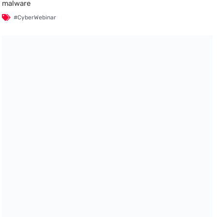
malware
#CyberWebinar