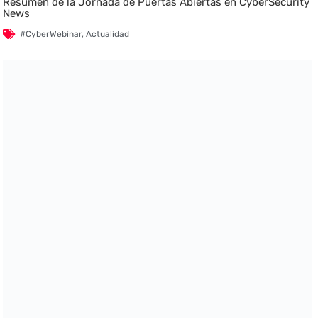
Resumen de la Jornada de Puertas Abiertas en CyberSecurity
News
#CyberWebinar
,
Actualidad