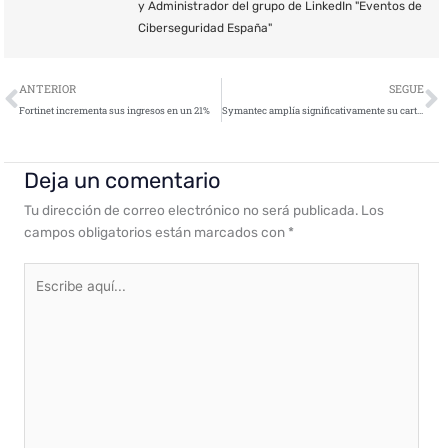
y Administrador del grupo de LinkedIn "Eventos de
Ciberseguridad España"
Ant
S
ANTERIOR
SEGUE
Fortinet incrementa sus ingresos en un 21%
Symantec amplía significativamente su cartera de seguridad en la nube
Deja un comentario
Tu dirección de correo electrónico no será publicada.
Los
campos obligatorios están marcados con
*
Escribe
aquí...