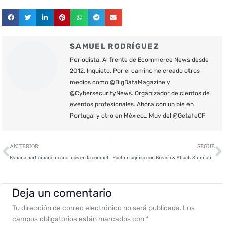
SAMUEL RODRÍGUEZ
Periodista. Al frente de Ecommerce News desde
2012. Inquieto. Por el camino he creado otros
medios como @BigDataMagazine y
@CybersecurityNews. Organizador de cientos de
eventos profesionales. Ahora con un pie en
Portugal y otro en México… Muy del @GetafeCF
Ant
S
ANTERIOR
SEGUE
España participará un año más en la competición europea de ciberseguridad en Bucarest
Factum agiliza con Breach & Attack Simulation el testeo y evaluación de la ciberseguridad corporativa
Deja un comentario
Tu dirección de correo electrónico no será publicada.
Los
campos obligatorios están marcados con
*