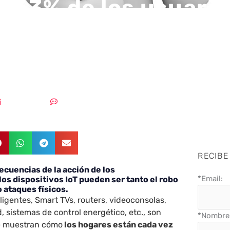
l 53% de los usuario
oce cómo proteger
itivos conectados a 
29/08/2018
Sin comentarios
RECIBE
ecuencias de la acción de los
*
Email:
los dispositivos IoT pueden ser tanto el robo
 ataques físicos.
ligentes, Smart TVs, routers, videoconsolas,
 sistemas de control energético, etc., son
*
Nombre 
e muestran cómo
los hogares están cada vez