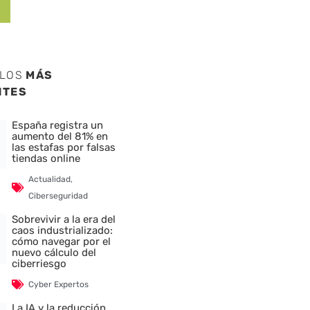
ULOS
MÁS
NTES
España registra un
aumento del 81% en
las estafas por falsas
tiendas online
Actualidad
,
Ciberseguridad
Sobrevivir a la era del
caos industrializado:
cómo navegar por el
nuevo cálculo del
ciberriesgo
Cyber Expertos
La IA y la reducción