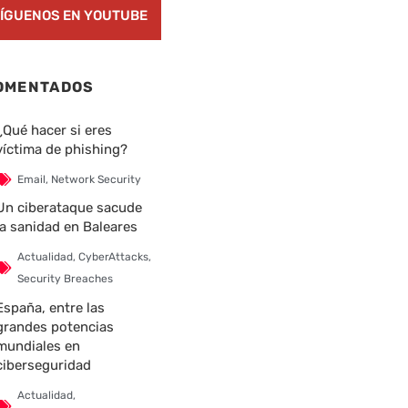
ÍGUENOS EN YOUTUBE
OMENTADOS
¿Qué hacer si eres
víctima de phishing?
Email
,
Network Security
Un ciberataque sacude
la sanidad en Baleares
Actualidad
,
CyberAttacks
,
Security Breaches
España, entre las
grandes potencias
mundiales en
ciberseguridad
Actualidad
,