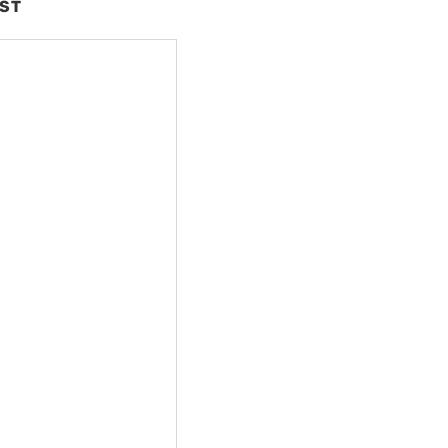
ST
nte