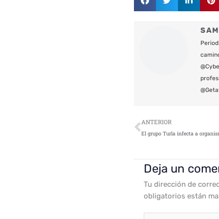
SAM
Period
camin
@Cyber
profes
@Geta
Ant
ANTERIOR
Deja un come
Tu dirección de corre
obligatorios están m
Escribe