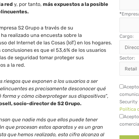
la red
y, por tanto,
más expuestos a la posible
elincuentes.
*
Empres
empresa S2 Grupo a través de su
, ha realizado una encuesta sobre la
Cargo:
so del Internet de las Cosas (IoT) en los hogares.
s conclusiones es que el 53,6% de los usuarios
as de seguridad tomar proteger sus
Sector:
os a la red.
es riesgos que exponen a los usuarios a ser
Acepto 
rdelincuentes es precisamente desconocer qué
comunica
é forma y cómo ciberproteger sus dispositivos”
,
Security
sell, socio-director de S2 Grupo.
Política 
Acepto
nsan que nadie más que ellos puede tener
comercia
ón que procesan estos aparatos y es un gran
sta que hemos realizado, esta cifra alcanza al