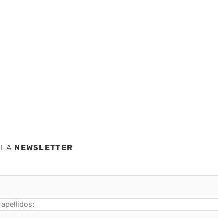
s
 sus
la red
 LA
NEWSLETTER
apellidos: