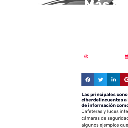
Más de
descon
dispos
Samuel Rodríguez
Las principales cons
ciberdelincuentes a 
de información como
Cafeteras y luces inte
cámaras de seguridad,
algunos ejemplos qu