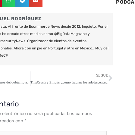
PODCA
UEL RODRÍGUEZ
ista. Al frente de Ecommerce News desde 2012. Inquieto. Por el
o he creado otros medios como @BigDataMagazine y
securityNews. Organizador de cientos de eventos
ionales. Ahora con un pie en Portugal y otro en México… Muy del
feCF
Siguie
SEGUE
El grupo Turla infecta a organismos del gobierno alemán a través de Outlook
ThisCrush y Emojis: ¿cómo hablan los adolescentes?
ntario
o electrónico no será publicada.
Los campos
arcados con
*