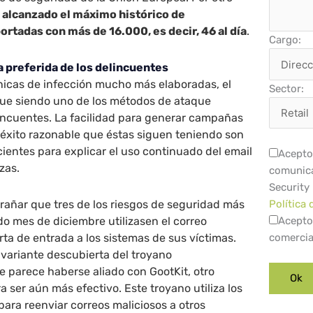
 alcanzado el máximo histórico de
ortadas con más de 16.000, es decir, 46 al día
.
Cargo:
a preferida de los delincuentes
cnicas de infección mucho más elaboradas, el
Sector:
igue siendo uno de los métodos de ataque
lincuentes. La facilidad para generar campañas
 éxito razonable que éstas siguen teniendo son
ientes para explicar el uso continuado del email
Acepto 
zas.
comunica
Security
trañar que tres de los riesgos de seguridad más
Política 
o mes de diciembre utilizasen el correo
Acepto
ta de entrada a los sistemas de sus víctimas.
comercia
a variante descubierta del troyano
ue parece haberse aliado con GootKit, otro
 ser aún más efectivo. Este troyano utiliza los
para reenviar correos maliciosos a otros