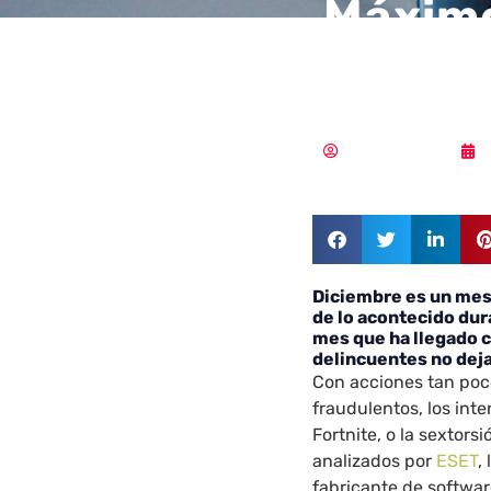
Máximo
seguri
Samuel Rodríguez
Diciembre es un mes 
de lo acontecido dur
mes que ha llegado 
delincuentes no deja
Con acciones tan poco
fraudulentos, los int
Fortnite, o la sextor
analizados por
ESET
,
fabricante de softwar