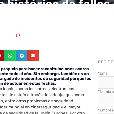
 histórico de fallos
dad en 2018
02/01/2019
Sin comentarios
RECIBE
propicio para hacer recapitulaciones acerca
*
Email:
ante todo el año. Sin embargo, también es un
cargado de incidentes de seguridad porque los
n de actuar en estas fechas.
 legales como los correos electrónicos
*
Nombre 
entos de estafa a través de videojuegos como
sión, entre otros problemas de seguridad
 líder mundial en ciberseguridad y el mayor
*
Empres
e de seguridad de la Unión Europea. Por otro