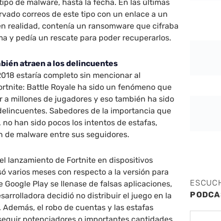
ipo de malware, hasta la fecha. En las últimas
vado correos de este tipo con un enlace a un
en realidad, contenía un ransomware que cifraba
ema y pedía un rescate para poder recuperarlos.
bién atraen a los delincuentes
018 estaría completo sin mencionar al
ortnite: Battle Royale ha sido un fenómeno que
ir a millones de jugadores y eso también ha sido
delincuentes. Sabedores de la importancia que
, no han sido pocos los intentos de estafas,
ón de malware entre sus seguidores.
el lanzamiento de Fortnite en dispositivos
só varios meses con respecto a la versión para
ESCUC
 Google Play se llenase de falsas aplicaciones,
PODCA
arrolladora decidió no distribuir el juego en la
 Además, el robo de cuentas y las estafas
eguir potenciadores o importantes cantidades