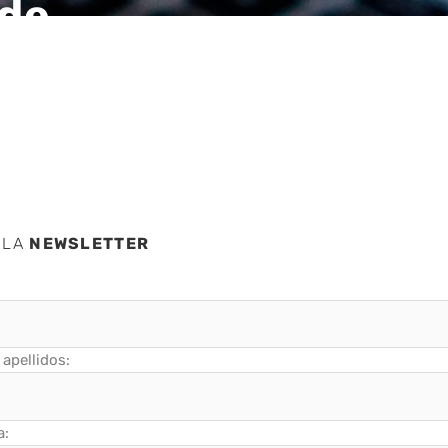
 de
 LA
NEWSLETTER
apellidos:
a: