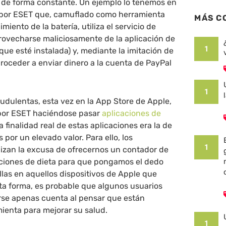
za de forma constante. Un ejemplo lo tenemos en
 por ESET que, camuflado como herramienta
MÁS C
miento de la batería, utiliza el servicio de
rovecharse maliciosamente de la aplicación de
1
que esté instalada) y, mediante la imitación de
 proceder a enviar dinero a la cuenta de PayPal
1
audulentas, esta vez en la App Store de Apple,
por ESET haciéndose pasar
aplicaciones de
la finalidad real de estas aplicaciones era la de
s por un elevado valor. Para ello, los
1
lizan la excusa de ofrecernos un contador de
ciones de dieta para que pongamos el dedo
ellas en aquellos dispositivos de Apple que
ta forma, es probable que algunos usuarios
arse apenas cuenta al pensar que están
mienta para mejorar su salud.
1