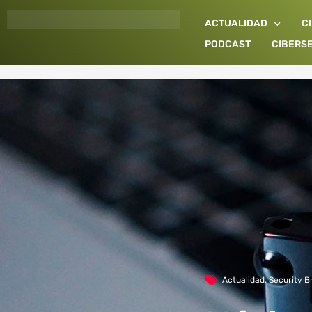
Ir
ACTUALIDAD
C
al
contenido
PODCAST
CIBERS
Actualidad
,
Security B