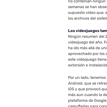
no contenían ningún t
semanas se han obser
supuesto vídeo que, 
los archivos del sist
Los videojuegos tam
Ningún resumen del 2
videojuego del año. F
ha ido más allá de un
aprovechado por los 
este videojuego tiene
extorsión e instalaci
Por un lado, tenemos 
Android, que se retra
iOS y que provocó que
más aun cuando la des
plataforma de Google.
camufladas para cons