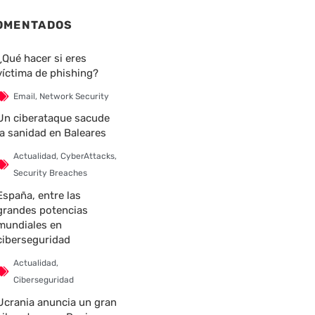
OMENTADOS
¿Qué hacer si eres
víctima de phishing?
Email
,
Network Security
Un ciberataque sacude
la sanidad en Baleares
Actualidad
,
CyberAttacks
,
Security Breaches
España, entre las
grandes potencias
mundiales en
ciberseguridad
Actualidad
,
Ciberseguridad
Ucrania anuncia un gran