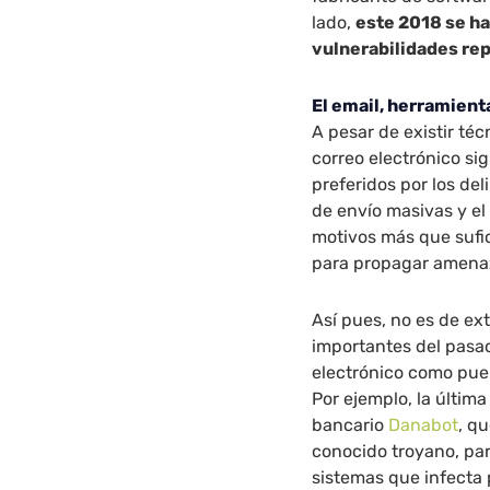
lado,
este 2018 se ha
vulnerabilidades rep
El email, herramient
A pesar de existir té
correo electrónico s
preferidos por los de
de envío masivas y el
motivos más que sufic
para propagar amena
Así pues, no es de ex
importantes del pasad
electrónico como puer
Por ejemplo, la últim
bancario
Danabot
, q
conocido troyano, para
sistemas que infecta 