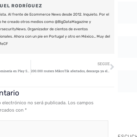
UEL RODRÍGUEZ
ista. Al frente de Ecommerce News desde 2012. Inquieto. Por el
o he creado otros medios como @BigDataMagazine y
securityNews. Organizador de cientos de eventos
ionales. Ahora con un pie en Portugal y otro en México… Muy del
feCF
Siguie
SEGUE
Google prohíbe las apps de criptominería en Play Store
200.000 routers MikroTik afectados, descarga ya el último parche para solventar la vulnerabilidad
ntario
o electrónico no será publicada.
Los campos
arcados con
*
ESCUC