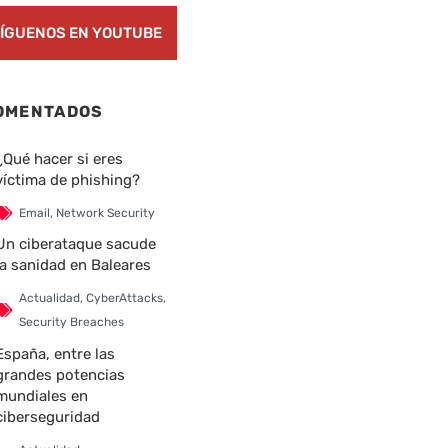
ÍGUENOS EN YOUTUBE
OMENTADOS
¿Qué hacer si eres
víctima de phishing?
Email
,
Network Security
Un ciberataque sacude
la sanidad en Baleares
Actualidad
,
CyberAttacks
,
Security Breaches
España, entre las
grandes potencias
mundiales en
ciberseguridad