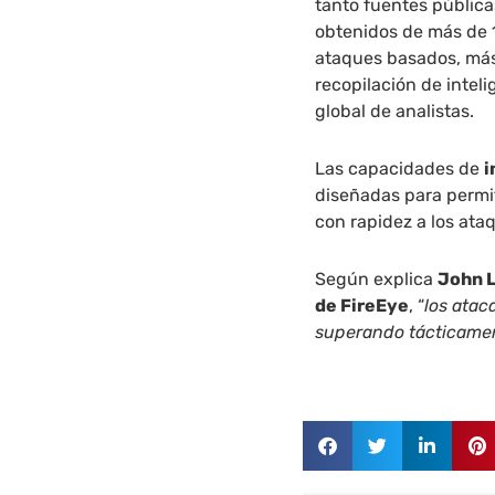
tanto fuentes públic
obtenidos de más de 1
ataques basados, más
recopilación de intel
global de analistas.
Las capacidades de
i
diseñadas para permit
con rapidez a los ata
Según explica
John L
de FireEye
, “
los ata
superando tácticament