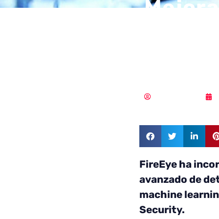
Mejora
posibl
learni
Samuel Rodríguez
FireEye ha inc
avanzado de det
machine learnin
Security.