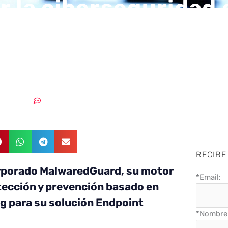
r la ciberseguridad 
e gracias al ‘machin
ng’
07/08/2018
Sin comentarios
RECIBE
orporado MalwaredGuard, su motor
*
Email:
ección y prevención basado en
g para su solución Endpoint
*
Nombre 