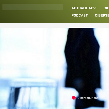
Ir
ACTUALIDAD
CI
al
contenido
PODCAST
CIBERS
Ciberseguridad