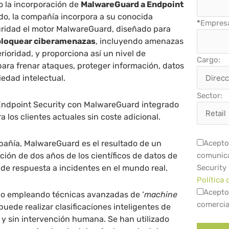
 la incorporación de
MalwareGuard a Endpoint
do, la compañía incorpora a su conocida
*
Empres
uridad el motor MalwareGuard, diseñado para
 bloquear ciberamenazas
, incluyendo amenazas
rioridad, y proporciona así un nivel de
Cargo:
para frenar ataques, proteger información, datos
iedad intelectual.
Sector:
Endpoint Security con MalwareGuard integrado
a los clientes actuales sin coste adicional.
pañía, MalwareGuard es el resultado de un
Acepto 
ción de dos años de los científicos de datos de
comunica
 de respuesta a incidentes en el mundo real.
Security
Política 
Acepto
do empleando técnicas avanzadas de ‘
machine
comercia
 puede realizar clasificaciones inteligentes de
y sin intervención humana. Se han utilizado