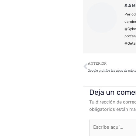
SAM
Period
camin
@Cyber
profes
@Geta
Ant
ANTERIOR
Deja un come
Tu dirección de corre
obligatorios están m
Escribe
aquí...