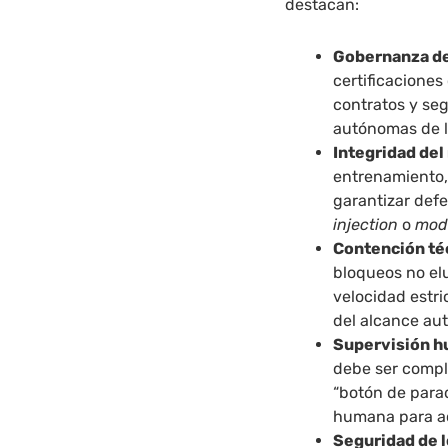
destacan:
Gobernanza de
certificacione
contratos y se
autónomas de la
Integridad de
entrenamiento,
garantizar def
injection
o
mode
Contención té
bloqueos no el
velocidad estri
del alcance aut
Supervisión h
debe ser compl
“botón de para
humana para ac
Seguridad de l