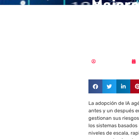
Mejore
agénti
compro
Aldana Balmaceda
La adopción de IA ag
antes y un después en
gestionan sus riesgos
los sistemas basados
niveles de escala, rap