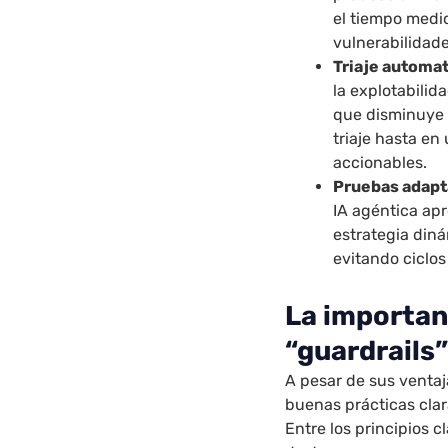
el tiempo medi
vulnerabilidade
Triaje automat
la explotabilid
que disminuye f
triaje hasta e
accionables.
Pruebas adapt
IA agéntica apr
estrategia din
evitando ciclos
La importan
“guardrails”
A pesar de sus ventaj
buenas prácticas clar
Entre los principios 