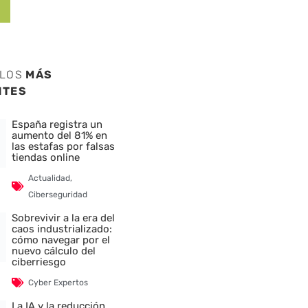
ULOS
MÁS
NTES
España registra un
aumento del 81% en
las estafas por falsas
tiendas online
Actualidad
,
Ciberseguridad
Sobrevivir a la era del
caos industrializado:
cómo navegar por el
nuevo cálculo del
ciberriesgo
Cyber Expertos
La IA y la reducción