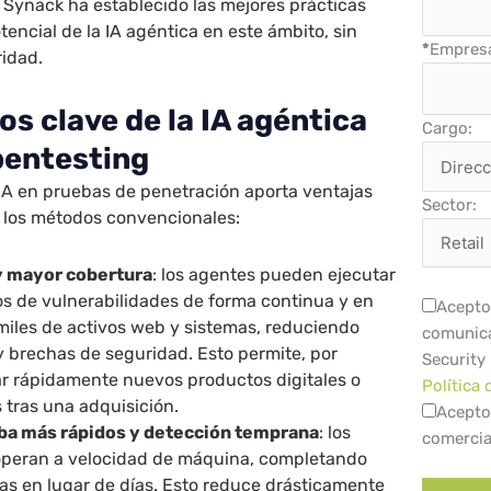
 Synack ha establecido las mejores prácticas
tencial de la IA agéntica en este ámbito, sin
*
Empres
idad.
os clave de la IA agéntica
Cargo:
 pentesting
IA en pruebas de penetración aporta ventajas
Sector:
 a los métodos convencionales:
 y mayor cobertura
: los agentes pueden ejecutar
s de vulnerabilidades de forma continua y en
Acepto 
miles de activos web y sistemas, reduciendo
comunica
y brechas de seguridad. Esto permite, por
Security
ar rápidamente nuevos productos digitales o
Política 
s tras una adquisición.
Acepto
eba más rápidos y detección temprana
: los
comercia
operan a velocidad de máquina, completando
as en lugar de días. Esto reduce drásticamente