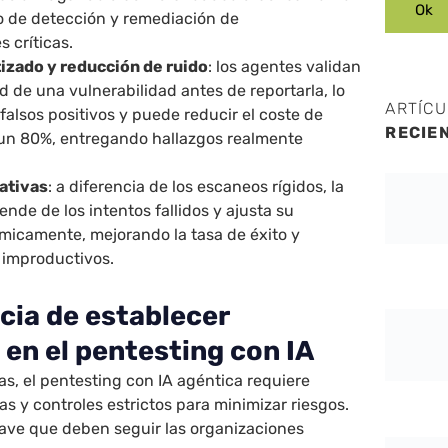
o de detección y remediación de
s críticas.
izado y reducción de ruido
: los agentes validan
ad de una vulnerabilidad antes de reportarla, lo
ARTÍC
alsos positivos y puede reducir el coste de
RECIE
n un 80%, entregando hallazgos realmente
ativas
: a diferencia de los escaneos rígidos, la
ende de los intentos fallidos y ajusta su
ámicamente, mejorando la tasa de éxito y
 improductivos.
cia de establecer
 en el pentesting con IA
as, el pentesting con IA agéntica requiere
as y controles estrictos para minimizar riesgos.
clave que deben seguir las organizaciones