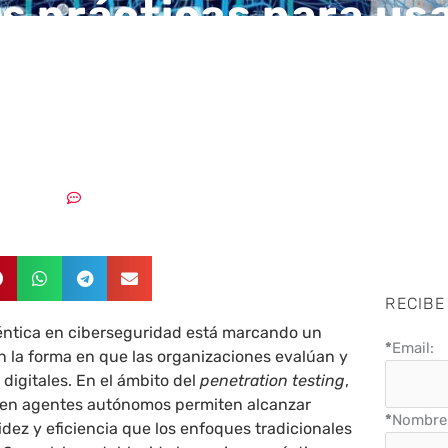
s prácticas para usa
ca en pentesting si
meter la seguridad
11/02/2026
Sin comentarios
RECIBE
éntica en ciberseguridad está marcando un
*
Email:
 la forma en que las organizaciones evalúan y
 digitales. En el ámbito del
penetration testing
,
 en agentes autónomos permiten alcanzar
*
Nombre 
idez y eficiencia que los enfoques tradicionales