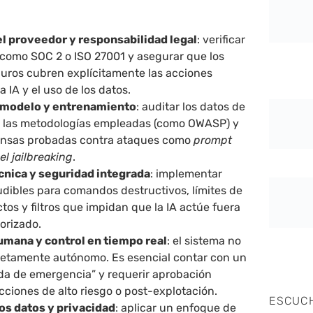
l proveedor y responsabilidad legal
: verificar
s como SOC 2 o ISO 27001 y asegurar que los
guros cubren explícitamente las acciones
 IA y el uso de los datos.
l modelo y entrenamiento
: auditar los datos de
 las metodologías empleadas (como OWASP) y
ensas probadas contra ataques como
prompt
l jailbreaking
.
cnica y seguridad integrada
: implementar
udibles para comandos destructivos, límites de
ctos y filtros que impidan que la IA actúe fuera
orizado.
umana y control en tiempo real
: el sistema no
etamente autónomo. Es esencial contar con un
da de emergencia” y requerir aprobación
ciones de alto riesgo o post-explotación.
ESCUC
os datos y privacidad
: aplicar un enfoque de