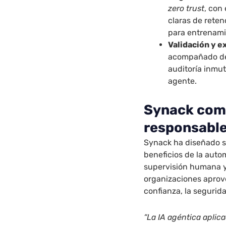
zero trust
, con
claras de reten
para entrenami
Validación y e
acompañado de 
auditoría inmut
agente.
Synack com
responsable
Synack ha diseñado s
beneficios de la auto
supervisión humana y 
organizaciones aprove
confianza, la segurid
“La IA agéntica aplic