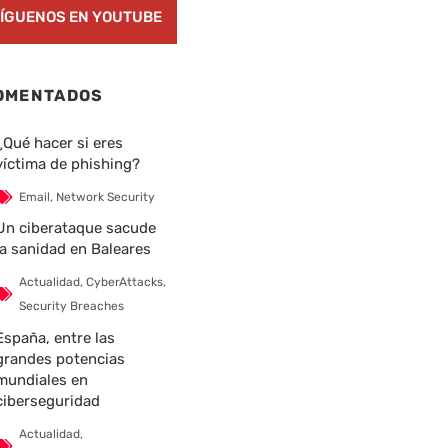
ÍGUENOS EN YOUTUBE
OMENTADOS
¿Qué hacer si eres
víctima de phishing?
Email
,
Network Security
Un ciberataque sacude
la sanidad en Baleares
Actualidad
,
CyberAttacks
,
Security Breaches
España, entre las
grandes potencias
mundiales en
ciberseguridad
Actualidad
,