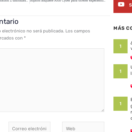
Aumentan los ataques a la Generación Z disfrazados de VPN
Sophos adquiere Arco Cyber para ofrecer experiencias de CISO basadas en IA
S
ntario
MÁS C
o electrónico no será publicada.
Los campos
arcados con
*
1
1
1
Correo
Web
electrónico*