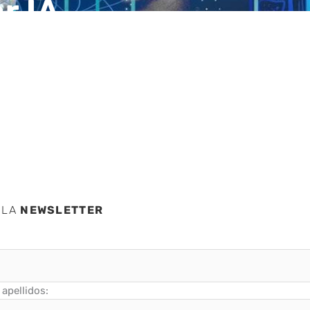
r IA
n
 LA
NEWSLETTER
apellidos: