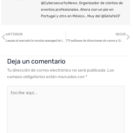
@CybersecurityNews. Organizador de cientos de
eventos profesionales. Ahora con un pie en
Portugal y otro en México… Muy del @GetafeCF
Ant
S
ANTERIOR
SEGUE
Lanzan al mercado la versión managed de la gama de memorias USB IronKey D300 con cifrado militar
773 millones de direcciones de correo y 21 millones de contraseñas filtradas
Deja un comentario
Tu dirección de correo electrónico no será publicada.
Los
campos obligatorios están marcados con
*
Escribe
aquí...