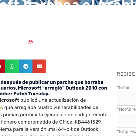
oft parchea el prob
look 2010
10/12/2018
Sin comentarios
RECIBE
después de publicar un parche que borraba
*
Email:
usuarios, Microsoft “arregló” Outlook 2010 con
mber Patch Tuesday.
icrosoft
publicó una actualización de
9
, que arreglaba cuatro vulnerabilidades de
*
Nombre 
os podían permitir la ejecución de código remoto
n fichero comprometido de Office. KB4461529
lema para la versión .msi 64-bit de Outlook
*
Empres