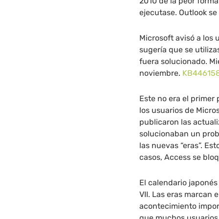
2010 de la peor forma
ejecutase. Outlook se 
Microsoft avisó a los 
sugería que se utiliz
fuera solucionado. Mi
noviembre.
KB44615
Este no era el primer
los usuarios de Micro
publicaron las actual
solucionaban un prob
las nuevas “eras”. Es
casos, Access se bloq
El calendario japonés 
VII. Las eras marcan 
acontecimiento import
que muchos usuarios 