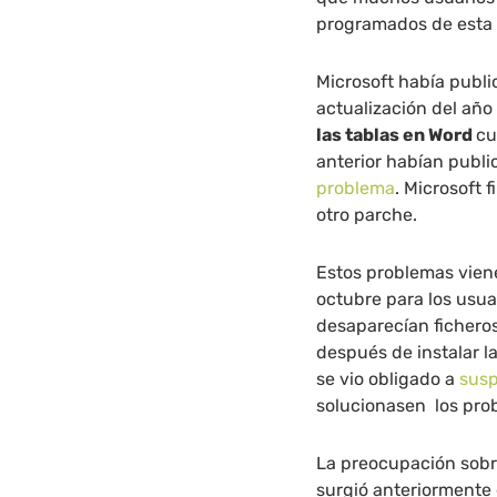
programados de esta
Microsoft había publi
actualización del añ
las tablas en Word
cu
anterior habían publ
problema
. Microsoft 
otro parche.
Estos problemas vie
octubre para los usua
desaparecían ficheros
después de instalar l
se vio obligado a
susp
solucionasen los pro
La preocupación sobre
surgió anteriormente