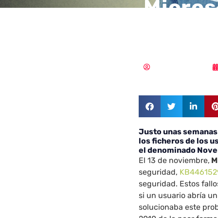
Micros
de Out
Samuel Rodríguez
Justo unas semanas 
los ficheros de los 
el denominado Nove
El 13 de noviembre,
M
seguridad,
KB446152
seguridad. Estos fall
si un usuario abría u
solucionaba este prob