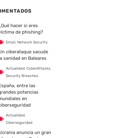
OMENTADOS
¿Qué hacer si eres
víctima de phishing?
Email
,
Network Security
Un ciberataque sacude
la sanidad en Baleares
Actualidad
,
CyberAttacks
,
Security Breaches
España, entre las
grandes potencias
mundiales en
ciberseguridad
Actualidad
,
Ciberseguridad
Ucrania anuncia un gran