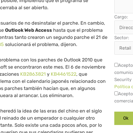
 posible, impidiendo que el programa se
cerraba al ser abierto.
Cargo:
usuarios de no desinstalar el parche. En cambio,
ase
Outlook Web Access
hasta que el problema
entras tanto crearon un segundo parche el 21 de
Sector:
85
solucionará el problema, dijeron.
 problema con los parches de Outlook 2010 que
Acepto 
soft se encontraron este mes. El 6 de noviembre
comunica
izaciones
KB2863821
y
KB4461522
, que
Security
lema con el calendario japonés relacionado con
Política 
tos parches también hacían que, en algunos
Acepto
ueara al arrancar. Los eliminaron.
comercia
heredó la idea de las eras del chino en el siglo
el reinado de un emperador o cualquier otro
ante. Solo existe una cada pocos años, por lo
querían que sus calendarios pudieran ser