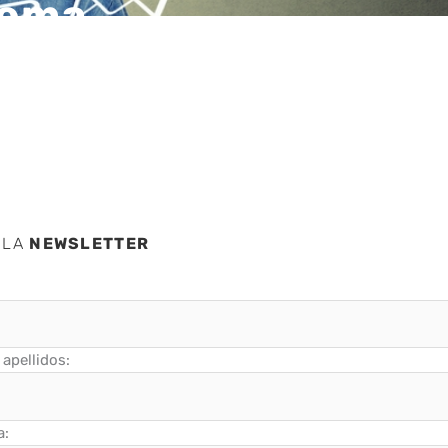
lema
 LA
NEWSLETTER
apellidos:
a: