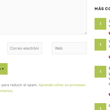
MÁS C
1
1
Correo
Web
electrónico*
1
t para reducir el spam.
Aprende cómo se procesan
ntarios.
1