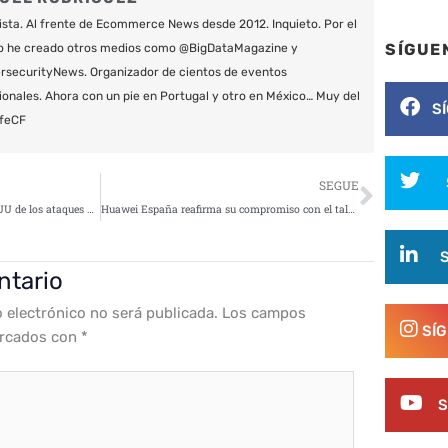
ista. Al frente de Ecommerce News desde 2012. Inquieto. Por el
SÍGUE
o he creado otros medios como @BigDataMagazine y
securityNews. Organizador de cientos de eventos
ionales. Ahora con un pie en Portugal y otro en México… Muy del
S
feCF
Siguie
SEGUE
Hackers iranís acusados por EEUU de los ataques de ransomware SamSam
Huawei España reafirma su compromiso con el talento en ciberseguridad
ntario
o electrónico no será publicada.
Los campos
SÍ
arcados con
*
S