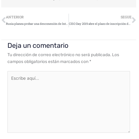
Ant
S
ANTERIOR
SEGUE
Rusia planea probar una desconexión de Internet para todo el país
CISO Day 2019 abre el plazo de inscripción de startups de ciberseguridad
Deja un comentario
Tu dirección de correo electrónico no será publicada.
Los
campos obligatorios están marcados con
*
Escribe
aquí...