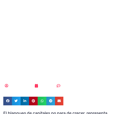
solución en la
nube que
automatiza el
cumplimiento
antiblanqueo
Vicente Ramírez
11/01/2019
Sin comentarios
El blanqueo de capitales no para de crecer, representa