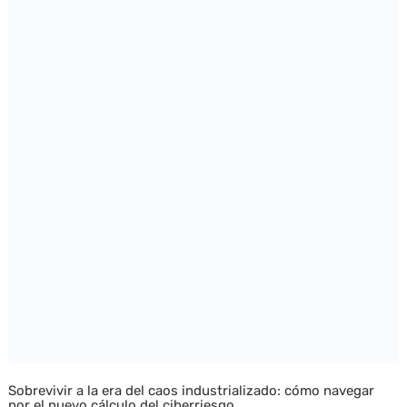
Sobrevivir a la era del caos industrializado: cómo navegar
por el nuevo cálculo del ciberriesgo