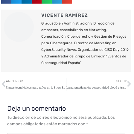
VICENTE RAMÍREZ
Graduado en Administración y Dirección de
empresas, especializado en Marketing,
Comunicación, Ciberderecho y Gestión de Riesgos
para Ciberseguros. Director de Marketing en
CyberSecurity News, Organizador de CISO Day 2019
y Administrador del grupo de LinkedIn "Eventos de
Ciberseguridad España"
Ant
S
ANTERIOR
SEGUE
Planes tecnológicos para niños en la ShowStore de Juguetrónica
La automatización, conectividad cloud y transformación de la seguridad, tendencias tecnológicas en 2019
Deja un comentario
Tu dirección de correo electrónico no será publicada.
Los
campos obligatorios están marcados con
*