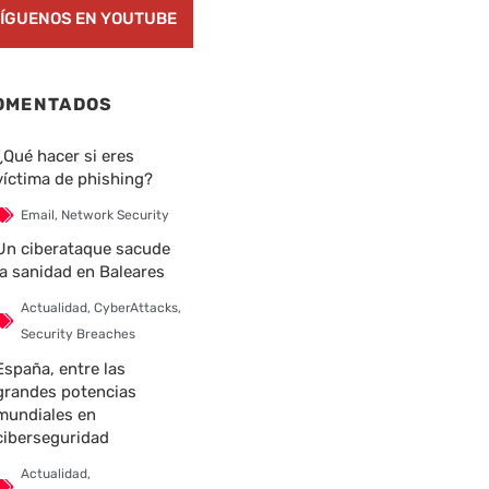
ÍGUENOS EN YOUTUBE
OMENTADOS
¿Qué hacer si eres
víctima de phishing?
Email
,
Network Security
Un ciberataque sacude
la sanidad en Baleares
nte
Actualidad
,
CyberAttacks
,
Security Breaches
España, entre las
grandes potencias
mundiales en
ciberseguridad
Actualidad
,