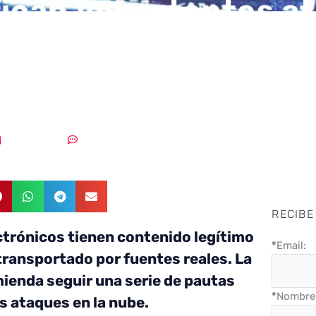
fican importantes a
dos contra la plataf
de Google
01/02/2019
Sin comentarios
RECIBE
ctrónicos tienen contenido legítimo
*
Email:
 transportado por fuentes reales. La
enda seguir una serie de pautas
*
Nombre 
s ataques en la nube.