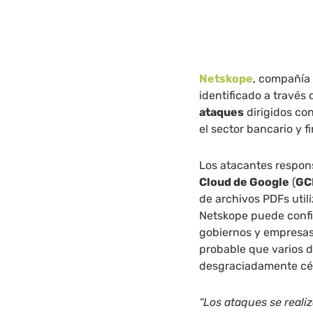
Netskope
, compañía
identificado a través
ataques
dirigidos co
el sector bancario y f
Los atacantes respon
Cloud de Google
(
GC
de archivos PDFs util
Netskope puede confi
gobiernos y empresas
probable que varios d
desgraciadamente cél
“Los ataques se real