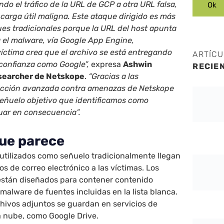
do el tráfico de la URL de GCP a otra URL falsa,
carga útil maligna. Este ataque dirigido es más
ues tradicionales porque la URL del host apunta
a el malware, vía Google App Engine,
íctima crea que el archivo se está entregando
ARTÍC
confianza como Google”,
expresa
Ashwin
RECIE
searcher de Netskope
.
“Gracias a las
ección avanzada contra amenazas de Netskope
señuelo objetivo que identificamos como
ar en consecuencia”.
que parece
tilizados como señuelo tradicionalmente llegan
s de correo electrónico a las víctimas. Los
 están diseñados para contener contenido
 malware de fuentes incluidas en la lista blanca.
hivos adjuntos se guardan en servicios de
 nube, como Google Drive.