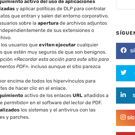
guimiento activo del uso de aplicaciones
rizadas
y aplicar políticas de DLP para controlar
datos que entran y salen del entorno corporativo.
usuarios sobre la
apertura
de archivos adjuntos
 independientemente de sus extensiones o
SÍGUE
hivo.
 los usuarios que
eviten ejecutar
cualquier
S
s que estén muy seguros de que son benignos.
opción
«Recordar esta acción para este sitio para
umentos PDF»
, incluso aunque el sitio parezca
por encima de todos los hipervínculos para
tes de hacer clic en el enlace.
guimiento
activo de los enlaces
URL
añadidos a
re permitido» en el software del lector de PDF.
alizados
los sistemas y el antivirus con las
es y parches.
SÍ