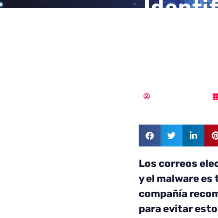
Identi
dirigi
Cloud 
Samuel Rodríguez
Los correos ele
y el malware es
compañía recomi
para evitar esto