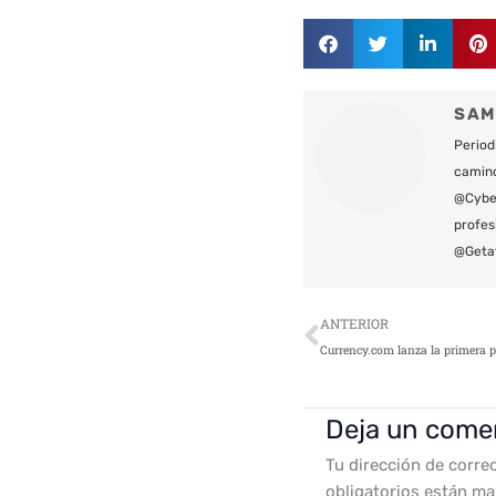
SAM
Period
camin
@Cyber
profes
@Geta
Ant
ANTERIOR
Deja un come
Tu dirección de corre
obligatorios están m