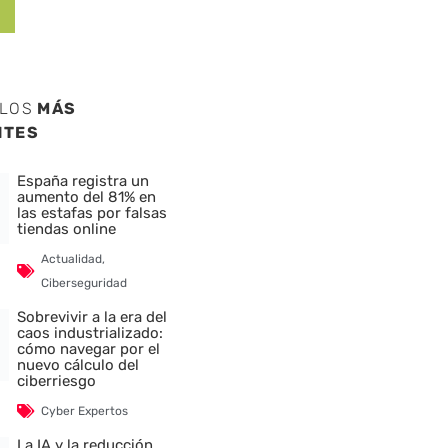
ULOS
MÁS
NTES
España registra un
aumento del 81% en
las estafas por falsas
tiendas online
Actualidad
,
Ciberseguridad
Sobrevivir a la era del
caos industrializado:
cómo navegar por el
nuevo cálculo del
ciberriesgo
Cyber Expertos
La IA y la reducción