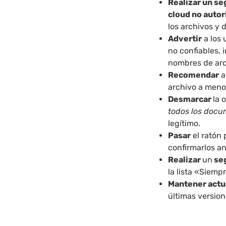
Realizar un se
cloud no auto
los archivos y 
Advertir
a los 
no confiables,
nombres de arc
Recomendar
a
archivo a meno
Desmarcar
la 
todos los doc
legítimo.
Pasar
el ratón 
confirmarlos an
Realizar
un
se
la lista «Siemp
Mantener actu
últimas version