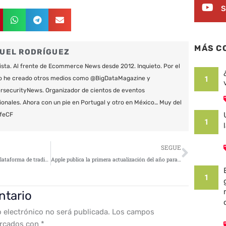
S
MÁS C
UEL RODRÍGUEZ
ista. Al frente de Ecommerce News desde 2012. Inquieto. Por el
1
o he creado otros medios como @BigDataMagazine y
securityNews. Organizador de cientos de eventos
ionales. Ahora con un pie en Portugal y otro en México… Muy del
feCF
1
Siguie
SEGUE
Currency.com lanza la primera plataforma de trading de valores tokenizados del mundo
Apple publica la primera actualización del año para iOS y macOS ¡Actualiza ya!
1
ntario
o electrónico no será publicada.
Los campos
arcados con
*