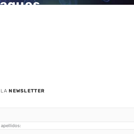
taques
orma
 LA
NEWSLETTER
apellidos: