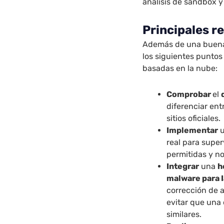
análisis de sandbox y 
Principales 
Además de una buena
los siguientes punto
basadas en la nube:
Comprobar
el
diferenciar ent
sitios oficiales.
Implementar
u
real para super
permitidas y no
Integrar
una
h
malware para I
corrección de 
evitar que una
similares.