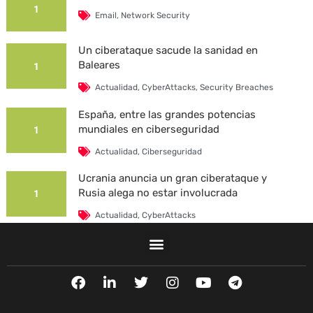
1
Email
,
Network Security
Un ciberataque sacude la sanidad en
Baleares
1
Actualidad
,
CyberAttacks
,
Security Breaches
España, entre las grandes potencias
mundiales en ciberseguridad
1
Actualidad
,
Ciberseguridad
Ucrania anuncia un gran ciberataque y
Rusia alega no estar involucrada
1
Actualidad
,
CyberAttacks
La Universidad Autónoma de Barcelona es
víctima de un ciberataque
1
F
L
T
I
Y
T
Actualidad
,
CyberAttacks
,
Security Breaches
a
i
w
n
o
e
c
n
i
s
u
l