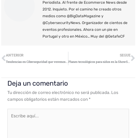
Periodista. Al frente de Ecommerce News desde
2012. Inquieto. Por el camino he creado otros
medios como @BigDataMagazine y
@CybersecurityNews. Organizador de cientos de
eventos profesionales. Ahora con un pie en
Portugal y otro en México… Muy del @GetafeCF
Ant
S
ANTERIOR
SEGUE
Tendencias en Ciberseguridad que veremos este 2019
Planes tecnológicos para niños en la ShowStore de Juguetrónica
Deja un comentario
Tu dirección de correo electrónico no será publicada.
Los
campos obligatorios están marcados con
*
Escribe
aquí...