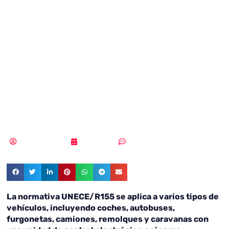
UNECE/R155:
Protegiendo
vehículos contra
ciberataques
MLuz Dominguez
28/07/2023
Sin comentarios
La normativa UNECE/R155 se aplica a varios tipos de
vehículos, incluyendo coches, autobuses,
furgonetas, camiones, remolques y caravanas con