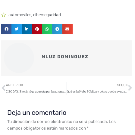
automóviles
,
ciberseguridad
MLUZ DOMINGUEZ
Ant
S
ANTERIOR
SEGUE
CISO DAY: Everbridge apuesta por la automatización para responder a amenazas cibernéticas
Qué es la Nube Pública y cómo puede ayudar a tu empresa
Deja un comentario
Tu dirección de correo electrónico no será publicada.
Los
campos obligatorios están marcados con
*