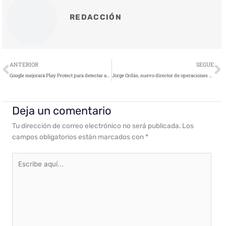
REDACCIÓN
Ant
S
ANTERIOR
SEGUE
Google mejorará Play Protect para detectar amenazas en tiempo real de aplicaciones descargadas fuera de Google Play
Jorge Ordás, nuevo director de operaciones de INCIBE
Deja un comentario
Tu dirección de correo electrónico no será publicada.
Los
campos obligatorios están marcados con
*
Escribe
aquí...