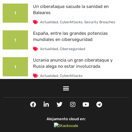
Un ciberataque sacude la sanidad en
Baleares
1
Actualidad
,
CyberAttacks
,
Security Breaches
España, entre las grandes potencias
mundiales en ciberseguridad
1
Actualidad
,
Ciberseguridad
Ucrania anuncia un gran ciberataque y
Rusia alega no estar involucrada
1
Actualidad
,
CyberAttacks
La Universidad Autónoma de Barcelona es
víctima de un ciberataque
1
F
L
T
I
Y
T
Actualidad
,
CyberAttacks
,
Security Breaches
a
i
w
n
o
e
c
n
i
s
u
l
e
k
t
t
t
e
Alojamento cloud en:
b
e
t
a
u
g
o
d
e
g
b
r