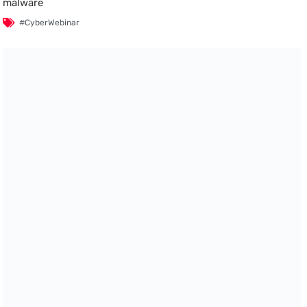
malware
#CyberWebinar