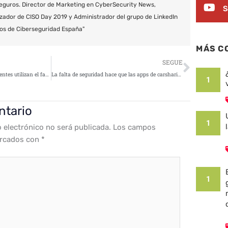
eguros. Director de Marketing en CyberSecurity News,
S
zador de CISO Day 2019 y Administrador del grupo de LinkedIn
os de Ciberseguridad España"
MÁS C
Siguie
SEGUE
Descubren cómo los ciberdelincuentes utilizan el fax para distribuir malware en las empresas
La falta de seguridad hace que las apps de carsharing sean vulnerables frente a los ciberataques
1
ntario
1
o electrónico no será publicada.
Los campos
arcados con
*
1