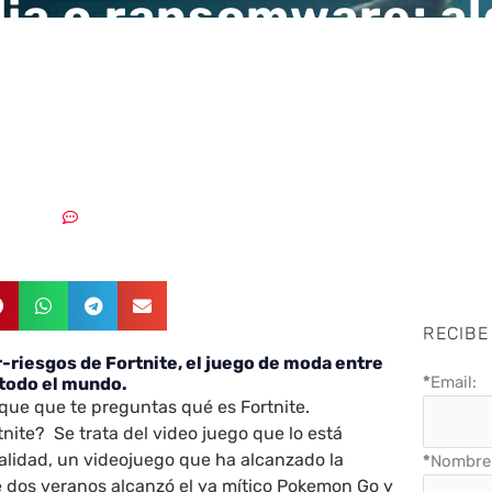
lia o ransomware: a
 ciber-riesgos de For
eojuego de moda
1/08/2018
Sin comentarios
RECIBE
r-riesgos de Fortnite, el juego de moda entre
*
Email:
 todo el mundo.
que que te preguntas qué es Fortnite.
nite? Se trata del video juego que lo está
alidad, un videojuego que ha alcanzado la
*
Nombre 
 dos veranos alcanzó el ya mítico Pokemon Go y