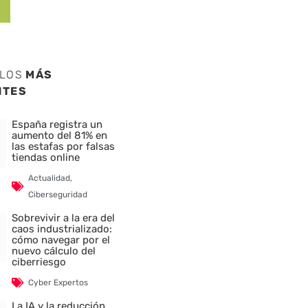
ULOS
MÁS
NTES
España registra un
aumento del 81% en
las estafas por falsas
tiendas online
Actualidad
,
Ciberseguridad
Sobrevivir a la era del
caos industrializado:
cómo navegar por el
nuevo cálculo del
ciberriesgo
Cyber Expertos
La IA y la reducción