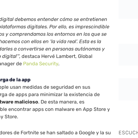
 digital debemos entender cómo se entretienen
plataformas digitales. Por ello, es imprescindible
os y comprendamos los entornos en los que se
acemos con ellos en ‘la vida real’. Esta es la
arles a convertirse en personas autónomas y
 digital
’”, destaca Hervé Lambert, Global
anager de
Panda Security
.
rga de la app
pple usan medidas de seguridad en sus
ga de apps para minimizar la existencia de
ftware malicioso
. De esta manera, es
ble encontrar apps con malware en App Store y
y Store.
dores de Fortnite se han saltado a Google y la su
ESCUC