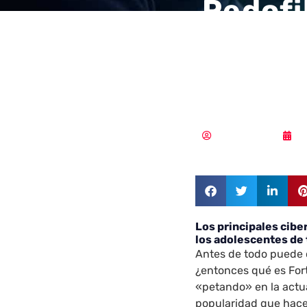
Pedofi
de los
el vid
Vicente Ramírez
2
Los principales cibe
los adolescentes de
Antes de todo puede 
¿entonces qué es Fort
«petando» en la actu
popularidad que hace