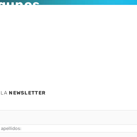
lgunos
tnite,
 LA
NEWSLETTER
apellidos: