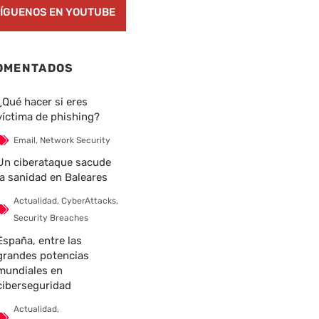
ÍGUENOS EN YOUTUBE
OMENTADOS
nte
¿Qué hacer si eres
víctima de phishing?
Email
,
Network Security
Un ciberataque sacude
la sanidad en Baleares
Actualidad
,
CyberAttacks
,
Security Breaches
España, entre las
grandes potencias
mundiales en
ciberseguridad
Actualidad
,