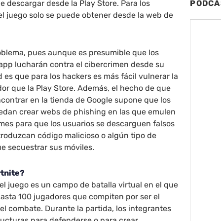
e descargar desde la Play Store. Para los
PODCA
el juego solo se puede obtener desde la web de
oblema, pues aunque es presumible que los
 app lucharán contra el cibercrimen desde su
d es que para los hackers es más fácil vulnerar la
or que la Play Store. Además, el hecho de que
contrar en la tienda de Google supone que los
edan crear webs de phishing en las que emulen
Games para que los usuarios se descarguen falsos
ntroduzcan código malicioso o algún tipo de
e secuestrar sus móviles.
rtnite?
el juego es un campo de batalla virtual en el que
asta 100 jugadores que compiten por ser el
el combate. Durante la partida, los integrantes
ructuras para defenderse o para crear