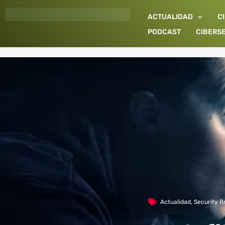
Ir
ACTUALIDAD
C
al
contenido
PODCAST
CIBERS
Actualidad
,
Security B