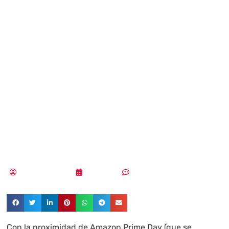
Prime Day: 1 de
cada 11 nuevas
webs de Amazon
es falsa o
maliciosa
Aldana Balmaceda
17/06/2026
Sin comentarios
Con la proximidad de Amazon Prime Day (que se