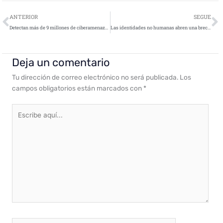
Ant
S
ANTERIOR
SEGUE
Detectan más de 9 millones de ciberamenazas web en España en el primer trimestre de 2026
Las identidades no humanas abren una brecha crítica en ciberseguridad
Deja un comentario
Tu dirección de correo electrónico no será publicada.
Los
campos obligatorios están marcados con
*
Escribe
aquí...
Nombre*