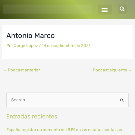
Ir
al
contenido
Antonio Marco
Por
Jorge Lopez
/
14 de septiembre de 2021
←
Podcast anterior
Podcast siguiente
→
B
u
Entradas recientes
s
c
España registra un aumento del 81% en las estafas por falsas
a