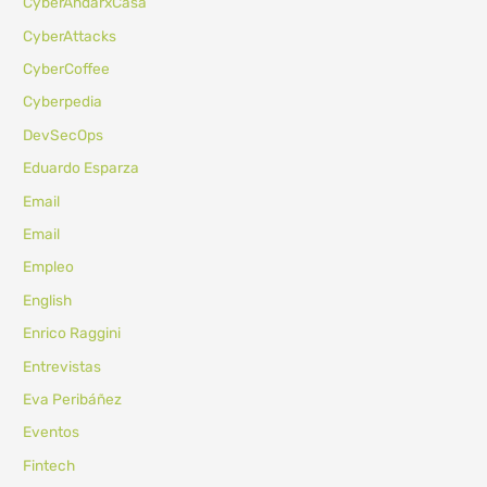
CyberAndarxCasa
CyberAttacks
CyberCoffee
Cyberpedia
DevSecOps
Eduardo Esparza
Email
Email
Empleo
English
Enrico Raggini
Entrevistas
Eva Peribáñez
Eventos
Fintech