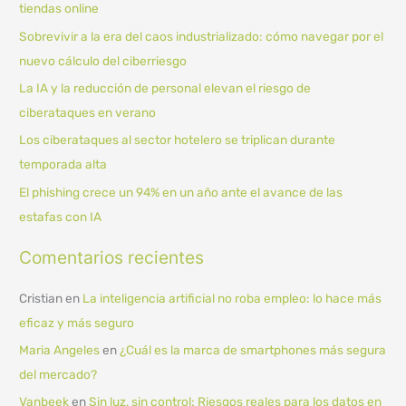
tiendas online
r
Sobrevivir a la era del caos industrializado: cómo navegar por el
p
nuevo cálculo del ciberriesgo
o
La IA y la reducción de personal elevan el riesgo de
r
ciberataques en verano
:
Los ciberataques al sector hotelero se triplican durante
temporada alta
El phishing crece un 94% en un año ante el avance de las
estafas con IA
Comentarios recientes
Cristian
en
La inteligencia artificial no roba empleo: lo hace más
eficaz y más seguro
Maria Angeles
en
¿Cuál es la marca de smartphones más segura
del mercado?
Vanbeek
en
Sin luz, sin control: Riesgos reales para los datos en