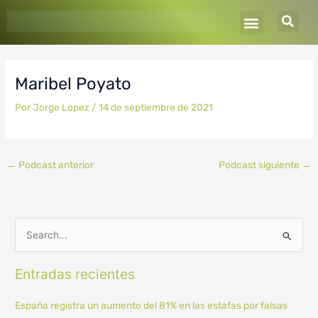
Ir
al
contenido
Maribel Poyato
Por
Jorge Lopez
/
14 de septiembre de 2021
←
Podcast anterior
Podcast siguiente
→
B
u
Entradas recientes
s
c
España registra un aumento del 81% en las estafas por falsas
a