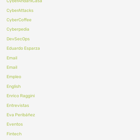
CyberAndarxCasa
CyberAttacks
CyberCoffee
Cyberpedia
DevSecOps
Eduardo Esparza
Email
Email
Empleo
English
Enrico Raggini
Entrevistas
Eva Peribáñez
Eventos
Fintech