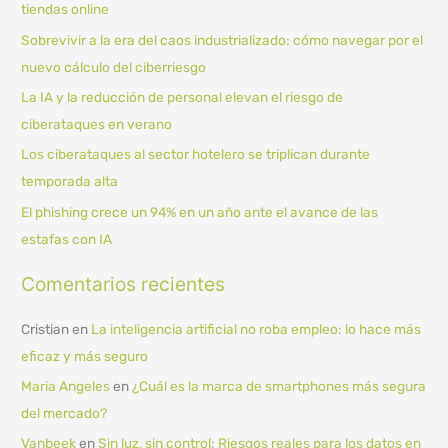
tiendas online
r
Sobrevivir a la era del caos industrializado: cómo navegar por el
p
nuevo cálculo del ciberriesgo
o
La IA y la reducción de personal elevan el riesgo de
r
ciberataques en verano
:
Los ciberataques al sector hotelero se triplican durante
temporada alta
El phishing crece un 94% en un año ante el avance de las
estafas con IA
Comentarios recientes
Cristian
en
La inteligencia artificial no roba empleo: lo hace más
eficaz y más seguro
Maria Angeles
en
¿Cuál es la marca de smartphones más segura
del mercado?
Vanbeek
en
Sin luz, sin control: Riesgos reales para los datos en