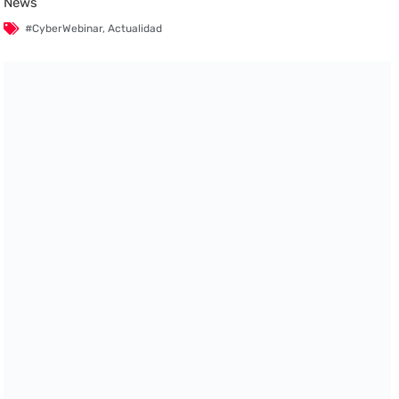
News
#CyberWebinar
,
Actualidad