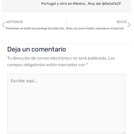
Portugal y otro en México… Muy del @GetafeCF
Ant
S
ANTERIOR
SEGUE
Presentan un anillo que protege los datos biométricos personales frente al robo
Buer, un nuevo loader, emerge en el mercado clandestino
Deja un comentario
Tu dirección de correo electrónico no será publicada.
Los
campos obligatorios están marcados con
*
Escribe
aquí...