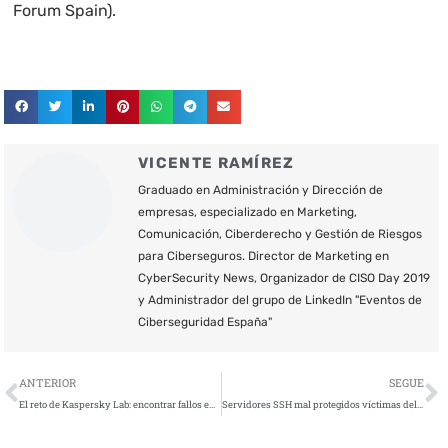
Forum Spain).
VICENTE RAMÍREZ
Graduado en Administración y Dirección de
empresas, especializado en Marketing,
Comunicación, Ciberderecho y Gestión de Riesgos
para Ciberseguros. Director de Marketing en
CyberSecurity News, Organizador de CISO Day 2019
y Administrador del grupo de LinkedIn "Eventos de
Ciberseguridad España"
Ant
S
ANTERIOR
SEGUE
El reto de Kaspersky Lab: encontrar fallos en los dispositivos IoT en una competición de “capturar la bandera”
Servidores SSH mal protegidos víctimas del botnet Chalubo