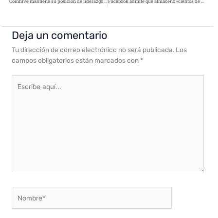
Coinhive mantiene su posición de liderazgo como malware más buscado
Facebook admite que almacenó «cientos de millones» de contraseñas de cuentas en texto simple
Deja un comentario
Tu dirección de correo electrónico no será publicada.
Los
campos obligatorios están marcados con
*
Escribe
aquí...
Nombre*