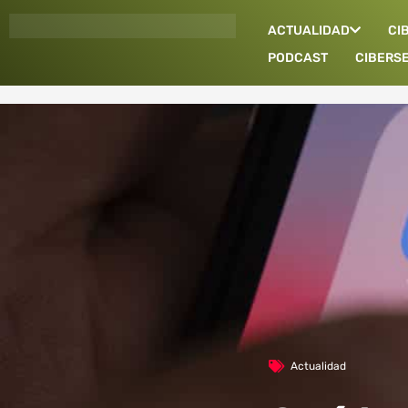
Ir
ACTUALIDAD
CI
al
contenido
PODCAST
CIBERS
Actualidad