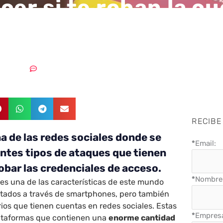
cer si te roban la c
tagram
5/01/2023
Sin comentarios
RECIBE
a de las redes sociales donde se
*
Email:
ntes tipos de ataques que tienen
obar las credenciales de acceso.
*
Nombre 
es una de las características de este mundo
ctados a través de smartphones, pero también
rios que tienen cuentas en redes sociales. Estas
*
Empres
lataformas que contienen una
enorme cantidad