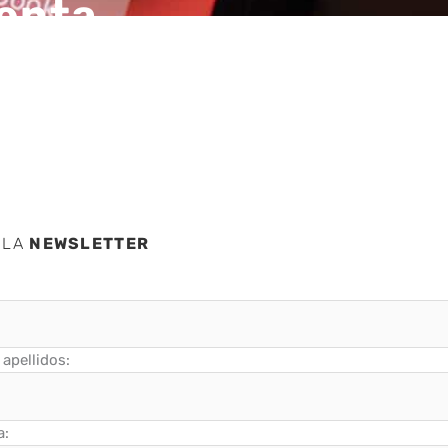
uenta
 LA
NEWSLETTER
apellidos:
a: