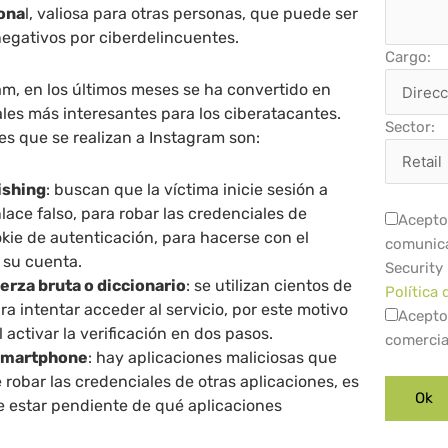
ona
l, valiosa para otras personas, que puede ser
egativos por ciberdelincuentes.
Cargo:
am, en los últimos meses se ha convertido en
ales más interesantes para los ciberatacantes.
Sector:
es que se realizan a Instagram son:
ishing
: buscan que la víctima inicie sesión a
lace falso, para robar las credenciales de
Acepto 
okie de autenticación, para hacerse con el
comunica
e su cuenta.
Security
erza bruta o diccionario
: se utilizan cientos de
Política 
a intentar acceder al servicio, por este motivo
Acepto
activar la verificación en dos pasos.
comercia
 smartphone
: hay aplicaciones maliciosas que
robar las credenciales de otras aplicaciones, es
 estar pendiente de qué aplicaciones