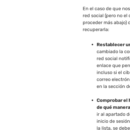
En el caso de que no
red social (pero no el
proceder más abajo) 
recuperarla:
Restablecer u
cambiado la con
red social noti
enlace que perm
incluso si el c
correo electrón
en la sección 
Comprobar el h
de qué manera
ir al apartado 
inicio de sesió
la lista, se de