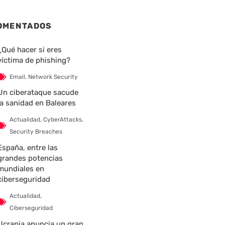
OMENTADOS
¿Qué hacer si eres
víctima de phishing?
Email
,
Network Security
Un ciberataque sacude
la sanidad en Baleares
Actualidad
,
CyberAttacks
,
Security Breaches
España, entre las
grandes potencias
mundiales en
ciberseguridad
Actualidad
,
Ciberseguridad
Ucrania anuncia un gran