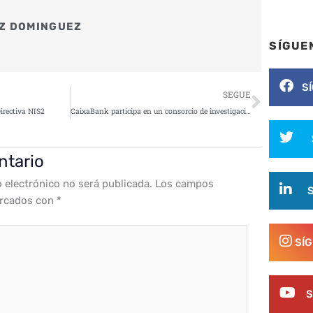
Z DOMINGUEZ
SÍGUE
S
Siguie
SEGUE
Directiva NIS2
CaixaBank participa en un consorcio de investigación europeo para explorar nuevas formas de combatir ciberataques mediante inteligencia artificial
ntario
o electrónico no será publicada.
Los campos
arcados con
*
SÍ
S