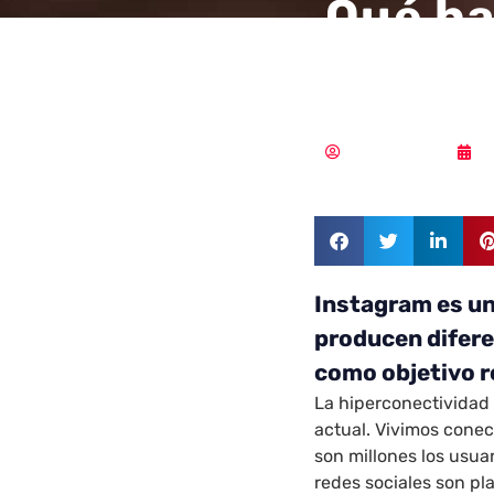
Qué ha
de Ins
MLuz Dominguez
0
Instagram es un
producen difere
como objetivo r
La hiperconectividad 
actual. Vivimos cone
son millones los usua
redes sociales son p