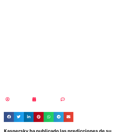
hacktivismo,
predicciones para
el sector
industrial en
2024
Tania López
08/02/2024
Sin comentarios
Kaspersky ha publicado las predicciones de su