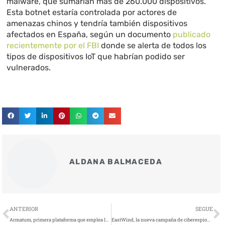
malware, que sumarían más de 260.000 dispositivos.
Esta botnet estaría controlada por actores de
amenazas chinos y tendría también dispositivos
afectados en España, según un documento
publicado
recientemente por el FBI
donde se alerta de todos los
tipos de dispositivos IoT que habrían podido ser
vulnerados.
ALDANA BALMACEDA
Ant
S
ANTERIOR
SEGUE
Armatum, primera plataforma que emplea IA para cuantificar el riesgo económico de incumplir normativas como DORA y NIS2
EastWind, la nueva campaña de ciberespionaje dirigida a organismos oficiales e infraestructuras TI