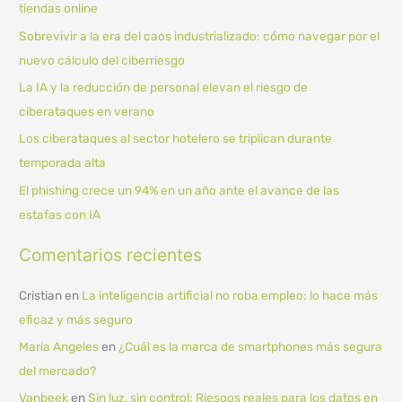
tiendas online
r
Sobrevivir a la era del caos industrializado: cómo navegar por el
p
nuevo cálculo del ciberriesgo
o
La IA y la reducción de personal elevan el riesgo de
r
ciberataques en verano
:
Los ciberataques al sector hotelero se triplican durante
temporada alta
El phishing crece un 94% en un año ante el avance de las
estafas con IA
Comentarios recientes
Cristian
en
La inteligencia artificial no roba empleo: lo hace más
eficaz y más seguro
Maria Angeles
en
¿Cuál es la marca de smartphones más segura
del mercado?
Vanbeek
en
Sin luz, sin control: Riesgos reales para los datos en