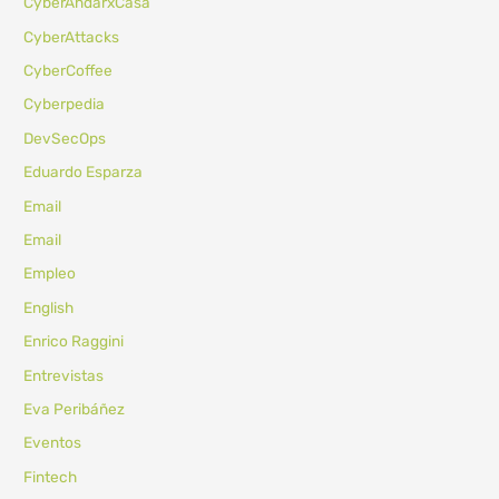
CyberAndarxCasa
CyberAttacks
CyberCoffee
Cyberpedia
DevSecOps
Eduardo Esparza
Email
Email
Empleo
English
Enrico Raggini
Entrevistas
Eva Peribáñez
Eventos
Fintech