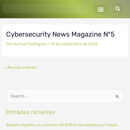
Ir
al
contenido
Cybersecurity News Magazine Nº5
Por
Samuel Rodríguez
/
19 de septiembre de 2022
←
Revista anterior
B
u
Entradas recientes
s
c
España registra un aumento del 81% en las estafas por falsas
a